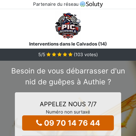
Partenaire du réseau
Interventions dans le Calvados (14)
5
/5
(
103
votes)
Besoin de vous débarrasser d'un
nid de guêpes à Authie ?
APPELEZ NOUS 7/7
Numéro non surtaxé
09 70 14 76 44