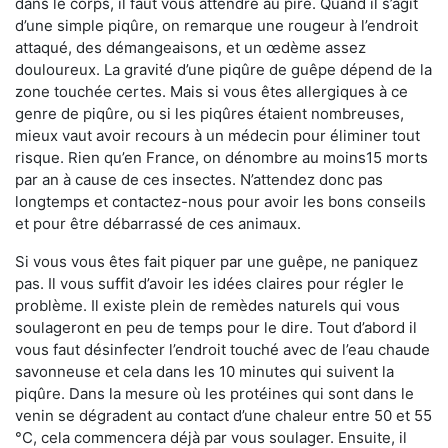
dans le corps, il faut vous attendre au pire. Quand il s’agit
d’une simple piqûre, on remarque une rougeur à l’endroit
attaqué, des démangeaisons, et un œdème assez
douloureux. La gravité d’une piqûre de guêpe dépend de la
zone touchée certes. Mais si vous êtes allergiques à ce
genre de piqûre, ou si les piqûres étaient nombreuses,
mieux vaut avoir recours à un médecin pour éliminer tout
risque. Rien qu’en France, on dénombre au moins15 morts
par an à cause de ces insectes. N’attendez donc pas
longtemps et contactez-nous pour avoir les bons conseils
et pour être débarrassé de ces animaux.
Si vous vous êtes fait piquer par une guêpe, ne paniquez
pas. Il vous suffit d’avoir les idées claires pour régler le
problème. Il existe plein de remèdes naturels qui vous
soulageront en peu de temps pour le dire. Tout d’abord il
vous faut désinfecter l’endroit touché avec de l’eau chaude
savonneuse et cela dans les 10 minutes qui suivent la
piqûre. Dans la mesure où les protéines qui sont dans le
venin se dégradent au contact d’une chaleur entre 50 et 55
°C, cela commencera déjà par vous soulager. Ensuite, il