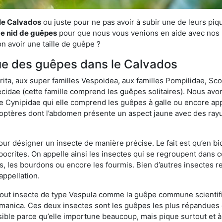
 le Calvados
ou juste pour ne pas avoir à subir une de leurs piqu
de nid de guêpes
pour que nous vous venions en aide avec nos pr
n avoir une taille de guêpe ?
ique des guêpes dans le Calvados
a, aux super familles Vespoidea, aux familles Pompilidae, Scol
idae (cette famille comprend les guêpes solitaires). Nous avon
e Cynipidae qui elle comprend les guêpes à galle ou encore ap
tères dont l’abdomen présente un aspect jaune avec des rayu
r désigner un insecte de manière précise. Le fait est qu’en biol
ocrites. On appelle ainsi les insectes qui se regroupent dans 
les, les bourdons ou encore les fourmis. Bien d’autres insectes
appellation.
out insecte de type Vespula comme la guêpe commune scientifi
rmanica. Ces deux insectes sont les guêpes les plus répandues
sible parce qu’elle importune beaucoup, mais pique surtout et à 