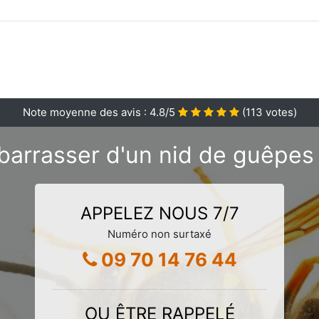
Note moyenne des avis :
4.8
/5
(
113
votes)
barrasser d'un nid de guêpes 
APPELEZ NOUS 7/7
Numéro non surtaxé
09 70 14 76 44
OU ÊTRE RAPPELÉ