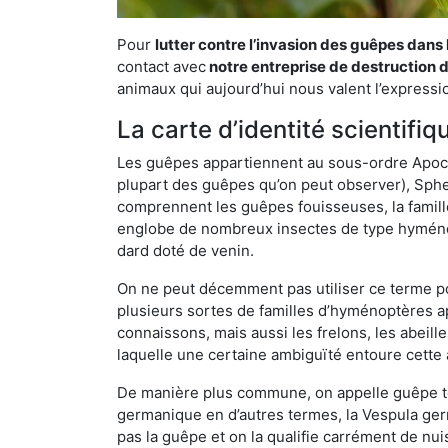
Pour
lutter contre l’invasion des guêpes dans
contact avec
notre entreprise de destruction 
animaux qui aujourd’hui nous valent l’expressio
La carte d’identité scientif
Les guêpes appartiennent au sous-ordre Apocrit
plupart des guêpes qu’on peut observer), Sphec
comprennent les guêpes fouisseuses, la famill
englobe de nombreux insectes de type hyménop
dard doté de venin.
On ne peut décemment pas utiliser ce terme pou
plusieurs sortes de familles d’hyménoptères ap
connaissons, mais aussi les frelons, les abeil
laquelle une certaine ambiguïté entoure cette 
De manière plus commune, on appelle guêpe t
germanique en d’autres termes, la Vespula ge
pas la guêpe et on la qualifie carrément de nui