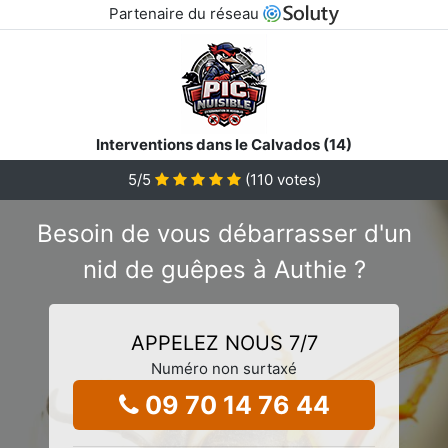
Partenaire du réseau
Interventions dans le Calvados (14)
5
/5
(
110
votes)
Besoin de vous débarrasser d'un
nid de guêpes à Authie ?
APPELEZ NOUS 7/7
Numéro non surtaxé
09 70 14 76 44