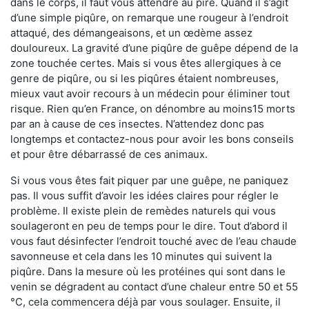
dans le corps, il faut vous attendre au pire. Quand il s’agit
d’une simple piqûre, on remarque une rougeur à l’endroit
attaqué, des démangeaisons, et un œdème assez
douloureux. La gravité d’une piqûre de guêpe dépend de la
zone touchée certes. Mais si vous êtes allergiques à ce
genre de piqûre, ou si les piqûres étaient nombreuses,
mieux vaut avoir recours à un médecin pour éliminer tout
risque. Rien qu’en France, on dénombre au moins15 morts
par an à cause de ces insectes. N’attendez donc pas
longtemps et contactez-nous pour avoir les bons conseils
et pour être débarrassé de ces animaux.
Si vous vous êtes fait piquer par une guêpe, ne paniquez
pas. Il vous suffit d’avoir les idées claires pour régler le
problème. Il existe plein de remèdes naturels qui vous
soulageront en peu de temps pour le dire. Tout d’abord il
vous faut désinfecter l’endroit touché avec de l’eau chaude
savonneuse et cela dans les 10 minutes qui suivent la
piqûre. Dans la mesure où les protéines qui sont dans le
venin se dégradent au contact d’une chaleur entre 50 et 55
°C, cela commencera déjà par vous soulager. Ensuite, il