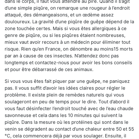
dans le corps, il faut vous attendre au pire. Quand il s’agit
d’une simple piqûre, on remarque une rougeur à l’endroit
attaqué, des démangeaisons, et un œdème assez
douloureux. La gravité d’une piqûre de guêpe dépend de la
zone touchée certes. Mais si vous êtes allergiques à ce
genre de piqûre, ou si les piqûres étaient nombreuses,
mieux vaut avoir recours à un médecin pour éliminer tout
risque. Rien qu’en France, on dénombre au moins15 morts
par an à cause de ces insectes. N’attendez donc pas
longtemps et contactez-nous pour avoir les bons conseils
et pour être débarrassé de ces animaux.
Si vous vous êtes fait piquer par une guêpe, ne paniquez
pas. Il vous suffit d’avoir les idées claires pour régler le
problème. Il existe plein de remèdes naturels qui vous
soulageront en peu de temps pour le dire. Tout d’abord il
vous faut désinfecter l’endroit touché avec de l’eau chaude
savonneuse et cela dans les 10 minutes qui suivent la
piqûre. Dans la mesure où les protéines qui sont dans le
venin se dégradent au contact d’une chaleur entre 50 et 55
°C, cela commencera déjà par vous soulager. Ensuite, il