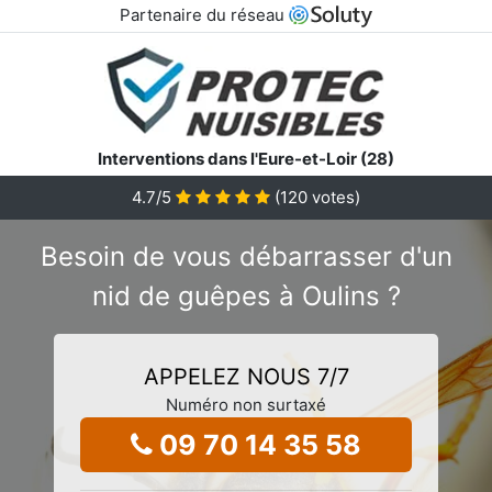
Partenaire du réseau
Interventions dans l'Eure-et-Loir (28)
4.7
/5
(
120
votes)
Besoin de vous débarrasser d'un
nid de guêpes à Oulins ?
APPELEZ NOUS 7/7
Numéro non surtaxé
09 70 14 35 58