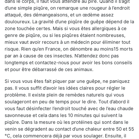
dans le corps, il faut vous attendre au pire. Quand il s’agit
d’une simple piqûre, on remarque une rougeur à l’endroit
attaqué, des démangeaisons, et un œdème assez
douloureux. La gravité d’une piqûre de guêpe dépend de la
zone touchée certes. Mais si vous êtes allergiques à ce
genre de piqûre, ou si les piqûres étaient nombreuses,
mieux vaut avoir recours à un médecin pour éliminer tout
risque. Rien qu’en France, on dénombre au moins15 morts
par an à cause de ces insectes. N’attendez donc pas
longtemps et contactez-nous pour avoir les bons conseils
et pour être débarrassé de ces animaux.
Si vous vous êtes fait piquer par une guêpe, ne paniquez
pas. Il vous suffit d’avoir les idées claires pour régler le
problème. Il existe plein de remèdes naturels qui vous
soulageront en peu de temps pour le dire. Tout d’abord il
vous faut désinfecter l’endroit touché avec de l’eau chaude
savonneuse et cela dans les 10 minutes qui suivent la
piqûre. Dans la mesure où les protéines qui sont dans le
venin se dégradent au contact d’une chaleur entre 50 et 55
°C, cela commencera déjà par vous soulager. Ensuite, il