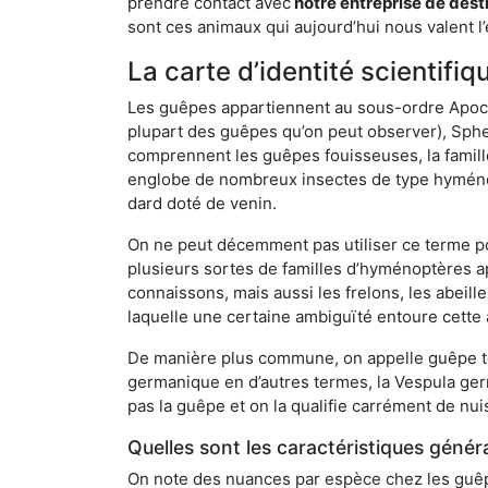
prendre contact avec
notre entreprise de dest
sont ces animaux qui aujourd’hui nous valent l’
La carte d’identité scientif
Les guêpes appartiennent au sous-ordre Apocrit
plupart des guêpes qu’on peut observer), Sphec
comprennent les guêpes fouisseuses, la famill
englobe de nombreux insectes de type hyménop
dard doté de venin.
On ne peut décemment pas utiliser ce terme pou
plusieurs sortes de familles d’hyménoptères ap
connaissons, mais aussi les frelons, les abeil
laquelle une certaine ambiguïté entoure cette 
De manière plus commune, on appelle guêpe t
germanique en d’autres termes, la Vespula ge
pas la guêpe et on la qualifie carrément de nui
Quelles sont les caractéristiques génér
On note des nuances par espèce chez les guêpe