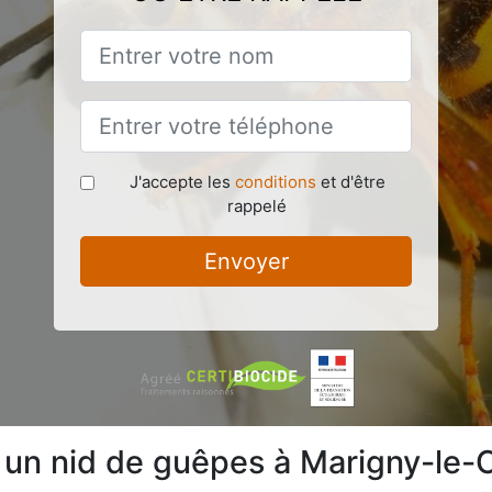
J'accepte les
conditions
et d'être
rappelé
Envoyer
e un nid de guêpes à Marigny-le-