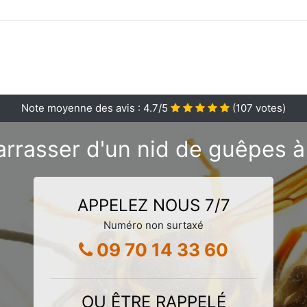
Note moyenne des avis :
4.7
/5
(
107
votes)
rrasser d'un nid de guêpes à
APPELEZ NOUS 7/7
Numéro non surtaxé
09 70 14 33 60
OU ÊTRE RAPPELÉ