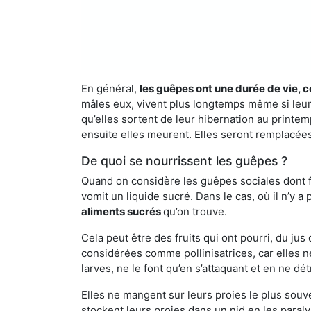
En général,
les guêpes ont une durée de vie, c
mâles eux, vivent plus longtemps même si leur 
qu’elles sortent de leur hibernation au printemp
ensuite elles meurent. Elles seront remplacées 
De quoi se nourrissent les guêpes ?
Quand on considère les guêpes sociales dont fai
vomit un liquide sucré. Dans le cas, où il n’y 
aliments sucrés
qu’on trouve.
Cela peut être des fruits qui ont pourri, du ju
considérées comme pollinisatrices, car elles ne
larves, ne le font qu’en s’attaquant et en ne dé
Elles ne mangent sur leurs proies le plus souve
stockent leurs proies dans un nid en les paraly