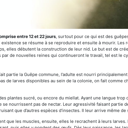
omprise entre 12 et 22 jours
, surtout pour ce qui est des guêpes
existence se résume à se reproduire et ensuite à mourir. Les re
s, elles débutent la construction de leur nid. Le but est de crée
par de nouvelles reines qui continueront le travail, tel est le 
t partie la Guêpe commune, l’adulte est nourri principalement g
a pas de larves disponibles au sein de la colonie, on fait comme 
s des plantes sucré, ou encore du miellat. Ayant une langue trop
 se nourrissent pas de nectar. Leur agressivité faisant partie d
truisant que d’autres espèces d’insectes. Il leur arrive même de 
nt que les muscles, ensuite, elles le recrachent à leurs larves. 
sant, puis elles y pondent des œufs. Dès leur naissance, les lar