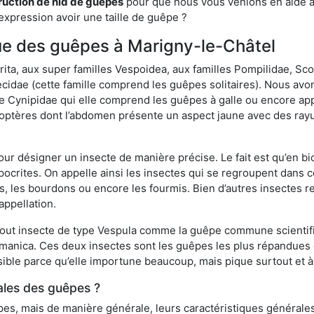
ruction de nid de guêpes
pour que nous vous venions en aide av
expression avoir une taille de guêpe ?
ique des guêpes à Marigny-le-Châtel
a, aux super familles Vespoidea, aux familles Pompilidae, Scol
idae (cette famille comprend les guêpes solitaires). Nous avon
e Cynipidae qui elle comprend les guêpes à galle ou encore ap
tères dont l’abdomen présente un aspect jaune avec des rayu
r désigner un insecte de manière précise. Le fait est qu’en biol
ocrites. On appelle ainsi les insectes qui se regroupent dans 
les, les bourdons ou encore les fourmis. Bien d’autres insectes
appellation.
out insecte de type Vespula comme la guêpe commune scientifi
rmanica. Ces deux insectes sont les guêpes les plus répandues
sible parce qu’elle importune beaucoup, mais pique surtout et à 
ales des guêpes ?
s, mais de manière générale, leurs caractéristiques générales