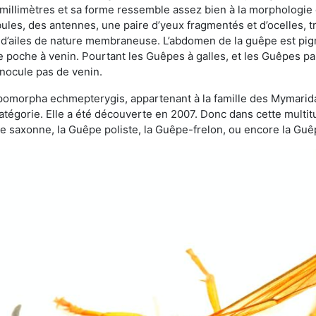
 millimètres et sa forme ressemble assez bien à la morphologie
les, des antennes, une paire d’yeux fragmentés et d’ocelles, tro
 d’ailes de nature membraneuse. L’abdomen de la guêpe est pigm
e poche à venin. Pourtant les Guêpes à galles, et les Guêpes para
inocule pas de venin.
copomorpha echmepterygis, appartenant à la famille des Mymari
catégorie. Elle a été découverte en 2007. Donc dans cette multi
saxonne, la Guêpe poliste, la Guêpe-frelon, ou encore la Guêp