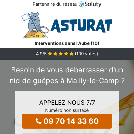
Partenaire du réseau
Interventions dans l'Aube (10)
4.9
/5
(
109
votes)
Besoin de vous débarrasser d'un
nid de guêpes à Mailly-le-Camp ?
APPELEZ NOUS 7/7
Numéro non surtaxé
09 70 14 33 60