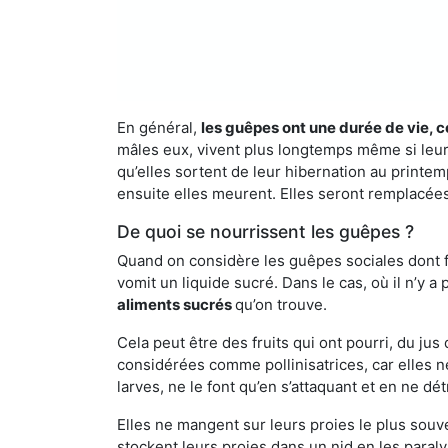
En général,
les guêpes ont une durée de vie, c
mâles eux, vivent plus longtemps même si leur 
qu’elles sortent de leur hibernation au printemp
ensuite elles meurent. Elles seront remplacées 
De quoi se nourrissent les guêpes ?
Quand on considère les guêpes sociales dont fai
vomit un liquide sucré. Dans le cas, où il n’y 
aliments sucrés
qu’on trouve.
Cela peut être des fruits qui ont pourri, du ju
considérées comme pollinisatrices, car elles ne
larves, ne le font qu’en s’attaquant et en ne dé
Elles ne mangent sur leurs proies le plus souve
stockent leurs proies dans un nid en les paraly