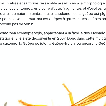
 millimètres et sa forme ressemble assez bien à la morphologie
les, des antennes, une paire d’yeux fragmentés et d’ocelles, tro
 d’ailes de nature membraneuse. L’abdomen de la guêpe est pigm
e poche à venin. Pourtant les Guêpes à galles, et les Guêpes para
inocule pas de venin.
copomorpha echmepterygis, appartenant à la famille des Mymari
catégorie. Elle a été découverte en 2007. Donc dans cette multi
saxonne, la Guêpe poliste, la Guêpe-frelon, ou encore la Guêp