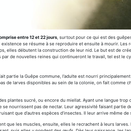
omprise entre 12 et 22 jours
, surtout pour ce qui est des guêpes
existence se résume à se reproduire et ensuite à mourir. Les re
s, elles débutent la construction de leur nid. Le but est de crée
par de nouvelles reines qui continueront le travail, tel est le 
t partie la Guêpe commune, l’adulte est nourri principalement g
a pas de larves disponibles au sein de la colonie, on fait comme 
s des plantes sucré, ou encore du miellat. Ayant une langue trop
 se nourrissent pas de nectar. Leur agressivité faisant partie d
truisant que d’autres espèces d’insectes. Il leur arrive même de 
nt que les muscles, ensuite, elles le recrachent à leurs larves. 
sant, puis elles y pondent des œufs. Dès leur naissance, les lar