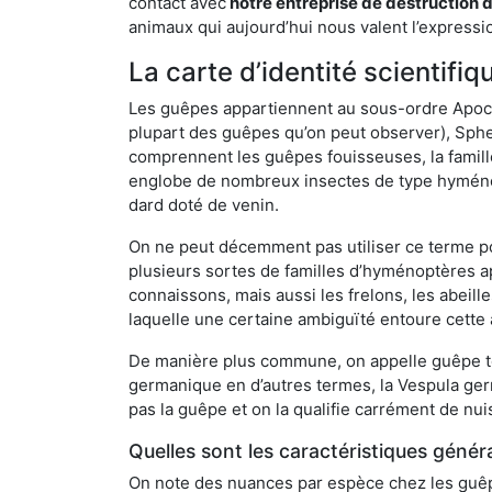
contact avec
notre entreprise de destruction 
animaux qui aujourd’hui nous valent l’expressio
La carte d’identité scientif
Les guêpes appartiennent au sous-ordre Apocrit
plupart des guêpes qu’on peut observer), Sphec
comprennent les guêpes fouisseuses, la famill
englobe de nombreux insectes de type hyménop
dard doté de venin.
On ne peut décemment pas utiliser ce terme pou
plusieurs sortes de familles d’hyménoptères ap
connaissons, mais aussi les frelons, les abeil
laquelle une certaine ambiguïté entoure cette 
De manière plus commune, on appelle guêpe t
germanique en d’autres termes, la Vespula ge
pas la guêpe et on la qualifie carrément de nui
Quelles sont les caractéristiques génér
On note des nuances par espèce chez les guêpe