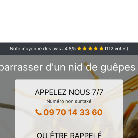
Note moyenne des avis :
4.8
/5
(
112
votes)
barrasser d'un nid de guêpes 
APPELEZ NOUS 7/7
Numéro non surtaxé
09 70 14 33 60
OU ÊTRE RAPPELÉ