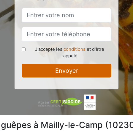
J'accepte les
conditions
et d'être
rappelé
Envoyer
e guêpes à Mailly-le-Camp (1023