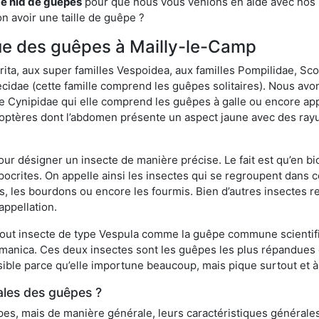
de nid de guêpes
pour que nous vous venions en aide avec nos pr
n avoir une taille de guêpe ?
ique des guêpes à Mailly-le-Camp
a, aux super familles Vespoidea, aux familles Pompilidae, Scol
idae (cette famille comprend les guêpes solitaires). Nous avon
e Cynipidae qui elle comprend les guêpes à galle ou encore ap
tères dont l’abdomen présente un aspect jaune avec des rayu
r désigner un insecte de manière précise. Le fait est qu’en biol
ocrites. On appelle ainsi les insectes qui se regroupent dans 
les, les bourdons ou encore les fourmis. Bien d’autres insectes
appellation.
out insecte de type Vespula comme la guêpe commune scientifi
rmanica. Ces deux insectes sont les guêpes les plus répandues
sible parce qu’elle importune beaucoup, mais pique surtout et à 
ales des guêpes ?
s, mais de manière générale, leurs caractéristiques générales