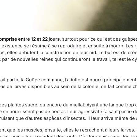
omprise entre 12 et 22 jours
, surtout pour ce qui est des guêpes
existence se résume à se reproduire et ensuite à mourir. Les re
s, elles débutent la construction de leur nid. Le but est de crée
par de nouvelles reines qui continueront le travail, tel est le 
t partie la Guêpe commune, l’adulte est nourri principalement g
a pas de larves disponibles au sein de la colonie, on fait comme 
s des plantes sucré, ou encore du miellat. Ayant une langue trop
 se nourrissent pas de nectar. Leur agressivité faisant partie d
truisant que d’autres espèces d’insectes. Il leur arrive même de 
nt que les muscles, ensuite, elles le recrachent à leurs larves. 
sant, puis elles y pondent des œufs. Dès leur naissance, les lar