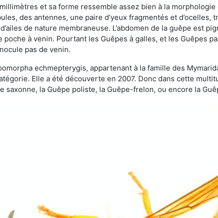
 millimètres et sa forme ressemble assez bien à la morphologie
les, des antennes, une paire d’yeux fragmentés et d’ocelles, tro
 d’ailes de nature membraneuse. L’abdomen de la guêpe est pigm
e poche à venin. Pourtant les Guêpes à galles, et les Guêpes para
inocule pas de venin.
copomorpha echmepterygis, appartenant à la famille des Mymari
catégorie. Elle a été découverte en 2007. Donc dans cette multi
saxonne, la Guêpe poliste, la Guêpe-frelon, ou encore la Guêp