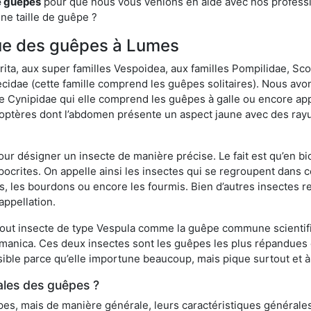
e guêpes
pour que nous vous venions en aide avec nos professio
une taille de guêpe ?
ique des guêpes à Lumes
a, aux super familles Vespoidea, aux familles Pompilidae, Scol
idae (cette famille comprend les guêpes solitaires). Nous avon
e Cynipidae qui elle comprend les guêpes à galle ou encore ap
tères dont l’abdomen présente un aspect jaune avec des rayu
r désigner un insecte de manière précise. Le fait est qu’en biol
ocrites. On appelle ainsi les insectes qui se regroupent dans 
les, les bourdons ou encore les fourmis. Bien d’autres insectes
appellation.
out insecte de type Vespula comme la guêpe commune scientifi
rmanica. Ces deux insectes sont les guêpes les plus répandues
sible parce qu’elle importune beaucoup, mais pique surtout et à 
ales des guêpes ?
s, mais de manière générale, leurs caractéristiques générales