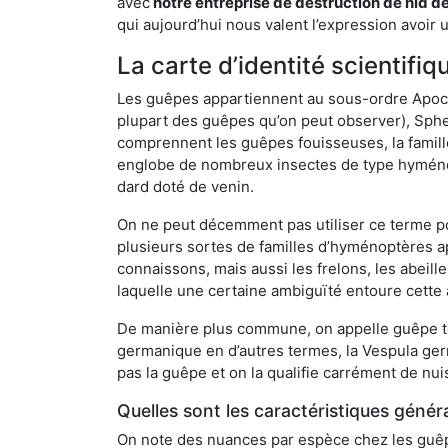
avec
notre entreprise de destruction de nid d
qui aujourd’hui nous valent l’expression avoir 
La carte d’identité scientif
Les guêpes appartiennent au sous-ordre Apocrit
plupart des guêpes qu’on peut observer), Sphec
comprennent les guêpes fouisseuses, la famill
englobe de nombreux insectes de type hyménop
dard doté de venin.
On ne peut décemment pas utiliser ce terme pou
plusieurs sortes de familles d’hyménoptères ap
connaissons, mais aussi les frelons, les abeil
laquelle une certaine ambiguïté entoure cette 
De manière plus commune, on appelle guêpe t
germanique en d’autres termes, la Vespula ge
pas la guêpe et on la qualifie carrément de nui
Quelles sont les caractéristiques génér
On note des nuances par espèce chez les guêpe