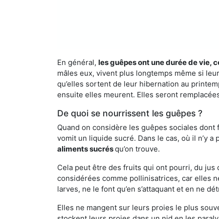
En général,
les guêpes ont une durée de vie, c
mâles eux, vivent plus longtemps même si leur 
qu’elles sortent de leur hibernation au printemp
ensuite elles meurent. Elles seront remplacées 
De quoi se nourrissent les guêpes ?
Quand on considère les guêpes sociales dont fai
vomit un liquide sucré. Dans le cas, où il n’y 
aliments sucrés
qu’on trouve.
Cela peut être des fruits qui ont pourri, du ju
considérées comme pollinisatrices, car elles ne
larves, ne le font qu’en s’attaquant et en ne dé
Elles ne mangent sur leurs proies le plus souve
stockent leurs proies dans un nid en les paraly