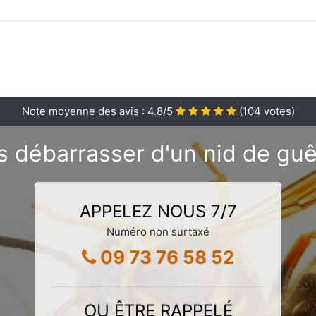
Note moyenne des avis :
4.8
/5
(
104
votes)
s débarrasser d'un nid de gu
APPELEZ NOUS 7/7
Numéro non surtaxé
09 73 76 58 52
OU ÊTRE RAPPELÉ