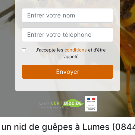
J'accepte les
conditions
et d'être
rappelé
Envoyer
e un nid de guêpes à Lumes (084