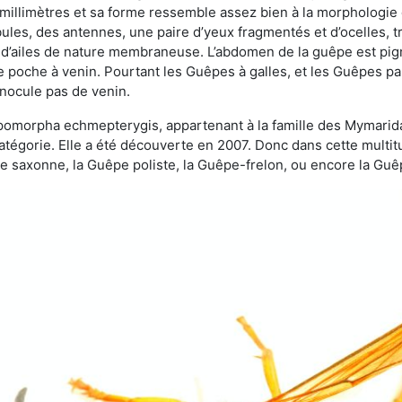
 millimètres et sa forme ressemble assez bien à la morphologie
les, des antennes, une paire d’yeux fragmentés et d’ocelles, tro
 d’ailes de nature membraneuse. L’abdomen de la guêpe est pigm
e poche à venin. Pourtant les Guêpes à galles, et les Guêpes para
inocule pas de venin.
copomorpha echmepterygis, appartenant à la famille des Mymari
catégorie. Elle a été découverte en 2007. Donc dans cette multi
saxonne, la Guêpe poliste, la Guêpe-frelon, ou encore la Guêp