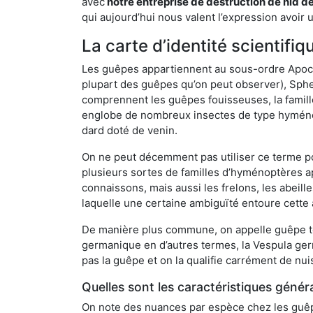
avec
notre entreprise de destruction de nid d
qui aujourd’hui nous valent l’expression avoir 
La carte d’identité scientif
Les guêpes appartiennent au sous-ordre Apocrit
plupart des guêpes qu’on peut observer), Sphec
comprennent les guêpes fouisseuses, la famill
englobe de nombreux insectes de type hyménop
dard doté de venin.
On ne peut décemment pas utiliser ce terme pou
plusieurs sortes de familles d’hyménoptères ap
connaissons, mais aussi les frelons, les abeil
laquelle une certaine ambiguïté entoure cette 
De manière plus commune, on appelle guêpe t
germanique en d’autres termes, la Vespula ge
pas la guêpe et on la qualifie carrément de nui
Quelles sont les caractéristiques génér
On note des nuances par espèce chez les guêpe