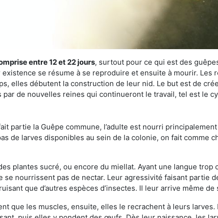
omprise entre 12 et 22 jours
, surtout pour ce qui est des guêpes
existence se résume à se reproduire et ensuite à mourir. Les re
s, elles débutent la construction de leur nid. Le but est de crée
par de nouvelles reines qui continueront le travail, tel est le 
t partie la Guêpe commune, l’adulte est nourri principalement g
a pas de larves disponibles au sein de la colonie, on fait comme 
s des plantes sucré, ou encore du miellat. Ayant une langue trop
 se nourrissent pas de nectar. Leur agressivité faisant partie d
truisant que d’autres espèces d’insectes. Il leur arrive même de 
nt que les muscles, ensuite, elles le recrachent à leurs larves. 
sant, puis elles y pondent des œufs. Dès leur naissance, les lar