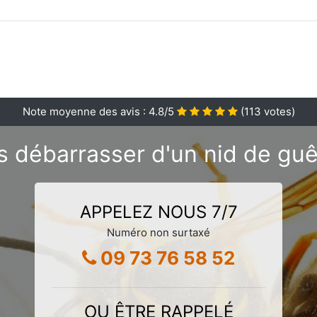
Note moyenne des avis :
4.8
/5
(
113
votes)
s débarrasser d'un nid de gu
APPELEZ NOUS 7/7
Numéro non surtaxé
09 73 76 58 52
OU ÊTRE RAPPELÉ