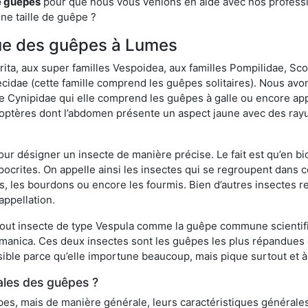
e guêpes
pour que nous vous venions en aide avec nos professio
une taille de guêpe ?
ique des guêpes à Lumes
a, aux super familles Vespoidea, aux familles Pompilidae, Scol
idae (cette famille comprend les guêpes solitaires). Nous avon
e Cynipidae qui elle comprend les guêpes à galle ou encore ap
tères dont l’abdomen présente un aspect jaune avec des rayu
r désigner un insecte de manière précise. Le fait est qu’en biol
ocrites. On appelle ainsi les insectes qui se regroupent dans 
les, les bourdons ou encore les fourmis. Bien d’autres insectes
appellation.
out insecte de type Vespula comme la guêpe commune scientifi
rmanica. Ces deux insectes sont les guêpes les plus répandues
sible parce qu’elle importune beaucoup, mais pique surtout et à 
ales des guêpes ?
s, mais de manière générale, leurs caractéristiques générales