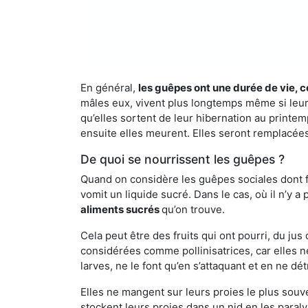
En général,
les guêpes ont une durée de vie, c
mâles eux, vivent plus longtemps même si leur 
qu’elles sortent de leur hibernation au printemp
ensuite elles meurent. Elles seront remplacées 
De quoi se nourrissent les guêpes ?
Quand on considère les guêpes sociales dont fai
vomit un liquide sucré. Dans le cas, où il n’y 
aliments sucrés
qu’on trouve.
Cela peut être des fruits qui ont pourri, du ju
considérées comme pollinisatrices, car elles ne
larves, ne le font qu’en s’attaquant et en ne dé
Elles ne mangent sur leurs proies le plus souve
stockent leurs proies dans un nid en les paraly