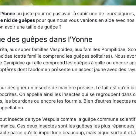
l'Yonne
ou juste pour ne pas avoir à subir une de leurs piqures,
de nid de guêpes
pour que nous vous venions en aide avec nos pr
n avoir une taille de guêpe ?
que des guêpes dans l'Yonne
a, aux super familles Vespoidea, aux familles Pompilidae, Scol
idae (cette famille comprend les guêpes solitaires). Nous avon
e Cynipidae qui elle comprend les guêpes à galle ou encore ap
tères dont l’abdomen présente un aspect jaune avec des rayu
r désigner un insecte de manière précise. Le fait est qu’en biol
ocrites. On appelle ainsi les insectes qui se regroupent dans 
les, les bourdons ou encore les fourmis. Bien d’autres insectes
appellation.
out insecte de type Vespula comme la guêpe commune scientifi
rmanica. Ces deux insectes sont les guêpes les plus répandues
sible parce qu’elle importune beaucoup, mais pique surtout et à 