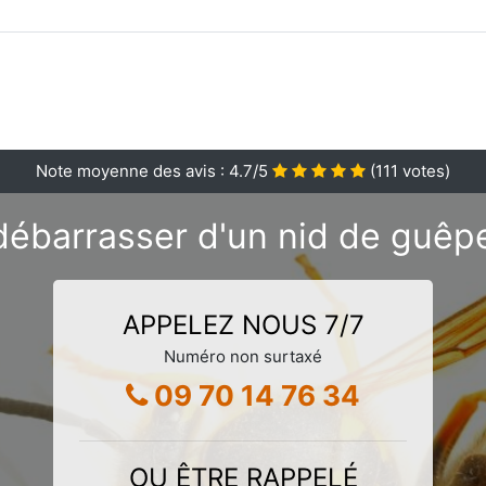
Note moyenne des avis :
4.7
/5
(
111
votes)
débarrasser d'un nid de guêpe
APPELEZ NOUS 7/7
Numéro non surtaxé
09 70 14 76 34
OU ÊTRE RAPPELÉ