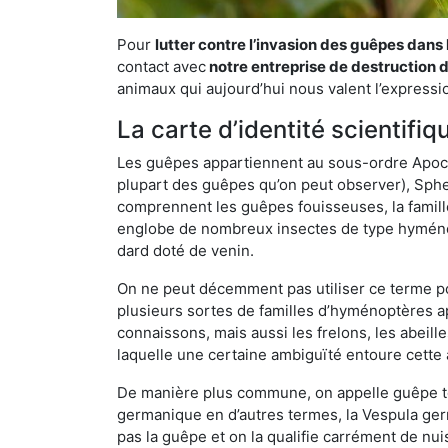
Pour
lutter contre l’invasion des guêpes dans 
contact avec
notre entreprise de destruction 
animaux qui aujourd’hui nous valent l’expressio
La carte d’identité scientifi
Les guêpes appartiennent au sous-ordre Apocrit
plupart des guêpes qu’on peut observer), Sphec
comprennent les guêpes fouisseuses, la famill
englobe de nombreux insectes de type hyménop
dard doté de venin.
On ne peut décemment pas utiliser ce terme pou
plusieurs sortes de familles d’hyménoptères ap
connaissons, mais aussi les frelons, les abeil
laquelle une certaine ambiguïté entoure cette 
De manière plus commune, on appelle guêpe t
germanique en d’autres termes, la Vespula ge
pas la guêpe et on la qualifie carrément de nui