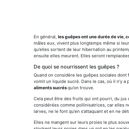
En général,
les guêpes ont une durée de vie, c
mâles eux, vivent plus longtemps même si leur 
qu’elles sortent de leur hibernation au printemp
ensuite elles meurent. Elles seront remplacées 
De quoi se nourrissent les guêpes ?
Quand on considère les guêpes sociales dont fai
vomit un liquide sucré. Dans le cas, où il n’y 
aliments sucrés
qu’on trouve.
Cela peut être des fruits qui ont pourri, du ju
considérées comme pollinisatrices, car elles ne
larves, ne le font qu’en s’attaquant et en ne dé
Elles ne mangent sur leurs proies le plus souve
stockent leurs proies dans un nid en les paraly