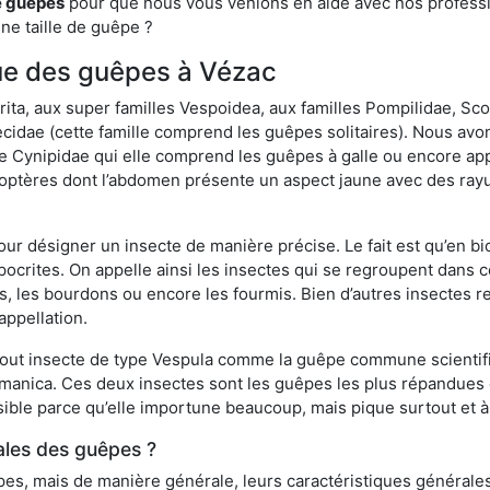
e guêpes
pour que nous vous venions en aide avec nos professio
une taille de guêpe ?
ique des guêpes à Vézac
a, aux super familles Vespoidea, aux familles Pompilidae, Scol
idae (cette famille comprend les guêpes solitaires). Nous avon
e Cynipidae qui elle comprend les guêpes à galle ou encore ap
tères dont l’abdomen présente un aspect jaune avec des rayu
r désigner un insecte de manière précise. Le fait est qu’en biol
ocrites. On appelle ainsi les insectes qui se regroupent dans 
les, les bourdons ou encore les fourmis. Bien d’autres insectes
appellation.
out insecte de type Vespula comme la guêpe commune scientifi
rmanica. Ces deux insectes sont les guêpes les plus répandues
sible parce qu’elle importune beaucoup, mais pique surtout et à 
ales des guêpes ?
s, mais de manière générale, leurs caractéristiques générales