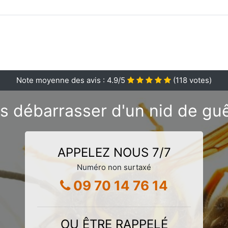
Note moyenne des avis :
4.9
/5
(
118
votes)
s débarrasser d'un nid de gu
APPELEZ NOUS 7/7
Numéro non surtaxé
09 70 14 76 14
OU ÊTRE RAPPELÉ