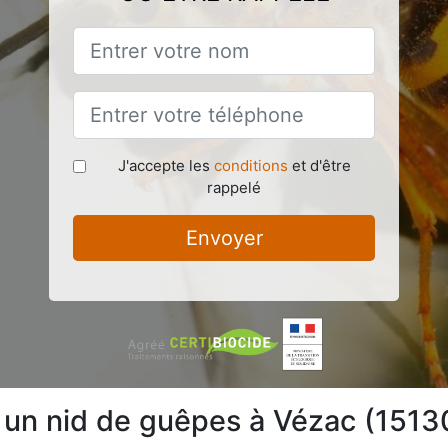
J'accepte les
conditions
et d'être
rappelé
Envoyer
e un nid de guêpes à Vézac (1513