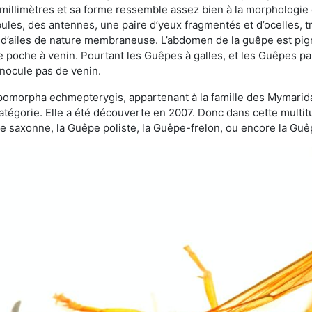
 millimètres et sa forme ressemble assez bien à la morphologie
les, des antennes, une paire d’yeux fragmentés et d’ocelles, tro
 d’ailes de nature membraneuse. L’abdomen de la guêpe est pigm
e poche à venin. Pourtant les Guêpes à galles, et les Guêpes para
inocule pas de venin.
copomorpha echmepterygis, appartenant à la famille des Mymari
catégorie. Elle a été découverte en 2007. Donc dans cette multi
saxonne, la Guêpe poliste, la Guêpe-frelon, ou encore la Guêp