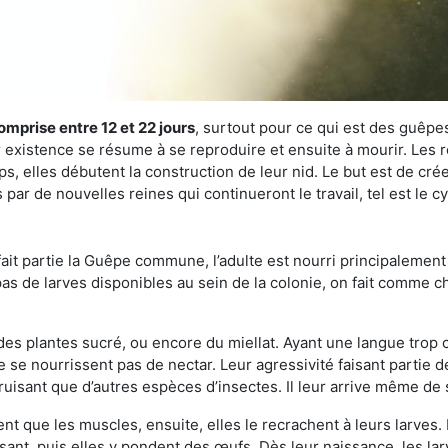
omprise entre 12 et 22 jours
, surtout pour ce qui est des guêpes
existence se résume à se reproduire et ensuite à mourir. Les re
s, elles débutent la construction de leur nid. Le but est de crée
par de nouvelles reines qui continueront le travail, tel est le c
t partie la Guêpe commune, l’adulte est nourri principalement g
a pas de larves disponibles au sein de la colonie, on fait comme 
s des plantes sucré, ou encore du miellat. Ayant une langue trop
 se nourrissent pas de nectar. Leur agressivité faisant partie d
truisant que d’autres espèces d’insectes. Il leur arrive même de 
nt que les muscles, ensuite, elles le recrachent à leurs larves. 
sant, puis elles y pondent des œufs. Dès leur naissance, les lar