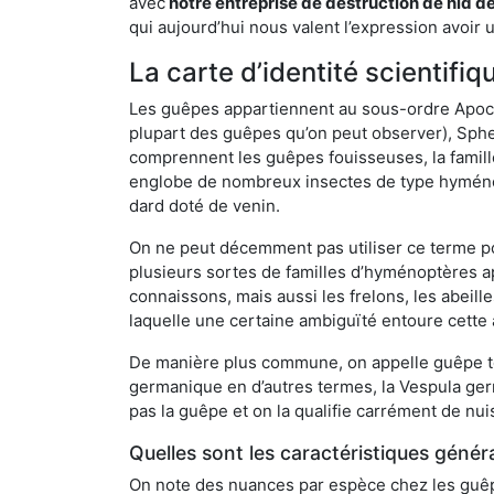
avec
notre entreprise de destruction de nid d
qui aujourd’hui nous valent l’expression avoir 
La carte d’identité scientif
Les guêpes appartiennent au sous-ordre Apocrit
plupart des guêpes qu’on peut observer), Sphec
comprennent les guêpes fouisseuses, la famill
englobe de nombreux insectes de type hyménop
dard doté de venin.
On ne peut décemment pas utiliser ce terme pou
plusieurs sortes de familles d’hyménoptères ap
connaissons, mais aussi les frelons, les abeil
laquelle une certaine ambiguïté entoure cette 
De manière plus commune, on appelle guêpe t
germanique en d’autres termes, la Vespula ge
pas la guêpe et on la qualifie carrément de nui
Quelles sont les caractéristiques génér
On note des nuances par espèce chez les guêpe