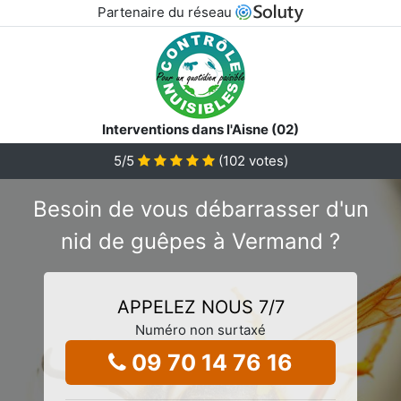
Partenaire du réseau
Interventions dans l'Aisne (02)
5
/5
(
102
votes)
Besoin de vous débarrasser d'un
nid de guêpes à Vermand ?
APPELEZ NOUS 7/7
Numéro non surtaxé
09 70 14 76 16