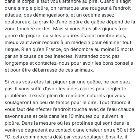
dans le corps, il faut vous attendre au pire. Quand il s’agit
d’une simple piqûre, on remarque une rougeur à l’endroit
attaqué, des démangeaisons, et un œdème assez
douloureux. La gravité d’une piqûre de guêpe dépend de la
zone touchée certes. Mais si vous êtes allergiques à ce
genre de piqûre, ou si les piqûres étaient nombreuses,
mieux vaut avoir recours à un médecin pour éliminer tout
risque. Rien qu’en France, on dénombre au moins15 morts
par an à cause de ces insectes. N’attendez donc pas
longtemps et contactez-nous pour avoir les bons conseils
et pour être débarrassé de ces animaux.
Si vous vous êtes fait piquer par une guêpe, ne paniquez
pas. Il vous suffit d’avoir les idées claires pour régler le
problème. Il existe plein de remèdes naturels qui vous
soulageront en peu de temps pour le dire. Tout d’abord il
vous faut désinfecter l’endroit touché avec de l’eau chaude
savonneuse et cela dans les 10 minutes qui suivent la
piqûre. Dans la mesure où les protéines qui sont dans le
venin se dégradent au contact d’une chaleur entre 50 et 55
°C, cela commencera déjà par vous soulager. Ensuite, il