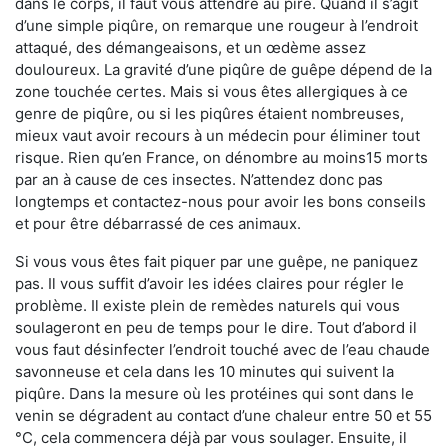
dans le corps, il faut vous attendre au pire. Quand il s’agit
d’une simple piqûre, on remarque une rougeur à l’endroit
attaqué, des démangeaisons, et un œdème assez
douloureux. La gravité d’une piqûre de guêpe dépend de la
zone touchée certes. Mais si vous êtes allergiques à ce
genre de piqûre, ou si les piqûres étaient nombreuses,
mieux vaut avoir recours à un médecin pour éliminer tout
risque. Rien qu’en France, on dénombre au moins15 morts
par an à cause de ces insectes. N’attendez donc pas
longtemps et contactez-nous pour avoir les bons conseils
et pour être débarrassé de ces animaux.
Si vous vous êtes fait piquer par une guêpe, ne paniquez
pas. Il vous suffit d’avoir les idées claires pour régler le
problème. Il existe plein de remèdes naturels qui vous
soulageront en peu de temps pour le dire. Tout d’abord il
vous faut désinfecter l’endroit touché avec de l’eau chaude
savonneuse et cela dans les 10 minutes qui suivent la
piqûre. Dans la mesure où les protéines qui sont dans le
venin se dégradent au contact d’une chaleur entre 50 et 55
°C, cela commencera déjà par vous soulager. Ensuite, il