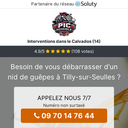
Partenaire du réseau
Interventions dans le Calvados (14)
4.9
/5
(
108
votes)
Besoin de vous débarrasser d'un
nid de guêpes à Tilly-sur-Seulles ?
APPELEZ NOUS 7/7
Numéro non surtaxé
09 70 14 76 44