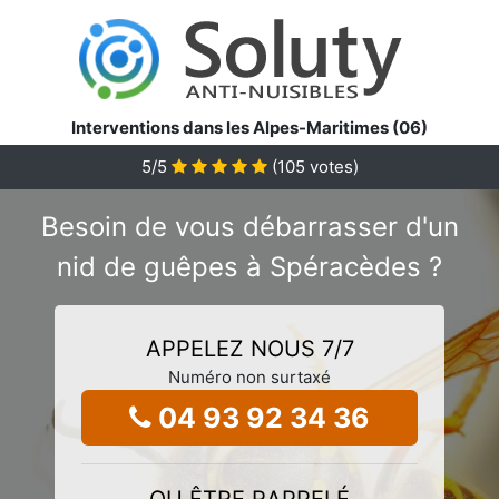
Interventions dans les Alpes-Maritimes (06)
5
/5
(
105
votes)
Besoin de vous débarrasser d'un
nid de guêpes à Spéracèdes ?
APPELEZ NOUS 7/7
Numéro non surtaxé
04 93 92 34 36