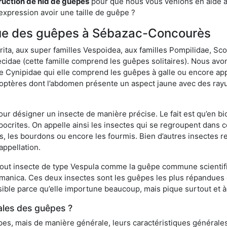
ruction de nid de guêpes
pour que nous vous venions en aide av
expression avoir une taille de guêpe ?
fique des guêpes à Sébazac-Concourès
a, aux super familles Vespoidea, aux familles Pompilidae, Scol
idae (cette famille comprend les guêpes solitaires). Nous avon
e Cynipidae qui elle comprend les guêpes à galle ou encore ap
tères dont l’abdomen présente un aspect jaune avec des rayu
r désigner un insecte de manière précise. Le fait est qu’en biol
ocrites. On appelle ainsi les insectes qui se regroupent dans 
les, les bourdons ou encore les fourmis. Bien d’autres insectes
appellation.
out insecte de type Vespula comme la guêpe commune scientifi
rmanica. Ces deux insectes sont les guêpes les plus répandues
sible parce qu’elle importune beaucoup, mais pique surtout et à 
ales des guêpes ?
s, mais de manière générale, leurs caractéristiques générales