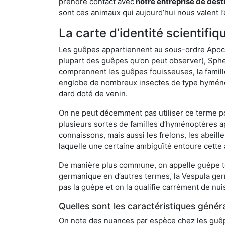
prendre contact avec
notre entreprise de dest
sont ces animaux qui aujourd’hui nous valent l’
La carte d’identité scienti
Les guêpes appartiennent au sous-ordre Apocrit
plupart des guêpes qu’on peut observer), Sphec
comprennent les guêpes fouisseuses, la famill
englobe de nombreux insectes de type hyménop
dard doté de venin.
On ne peut décemment pas utiliser ce terme pou
plusieurs sortes de familles d’hyménoptères ap
connaissons, mais aussi les frelons, les abeil
laquelle une certaine ambiguïté entoure cette 
De manière plus commune, on appelle guêpe t
germanique en d’autres termes, la Vespula ge
pas la guêpe et on la qualifie carrément de nui
Quelles sont les caractéristiques génér
On note des nuances par espèce chez les guêpe