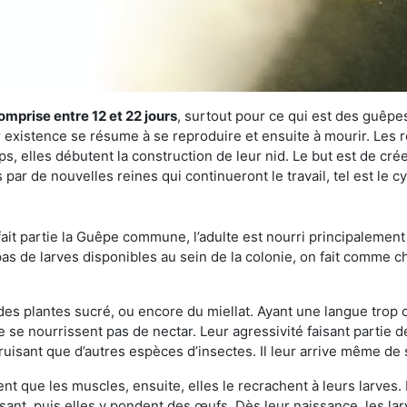
omprise entre 12 et 22 jours
, surtout pour ce qui est des guêpes
existence se résume à se reproduire et ensuite à mourir. Les re
s, elles débutent la construction de leur nid. Le but est de crée
 par de nouvelles reines qui continueront le travail, tel est le
t partie la Guêpe commune, l’adulte est nourri principalement g
a pas de larves disponibles au sein de la colonie, on fait comme 
s des plantes sucré, ou encore du miellat. Ayant une langue trop
 se nourrissent pas de nectar. Leur agressivité faisant partie d
truisant que d’autres espèces d’insectes. Il leur arrive même de 
nt que les muscles, ensuite, elles le recrachent à leurs larves. 
sant, puis elles y pondent des œufs. Dès leur naissance, les lar