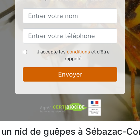
J'accepte les
conditions
et d'être
rappelé
Envoyer
re un nid de guêpes à Sébazac-C