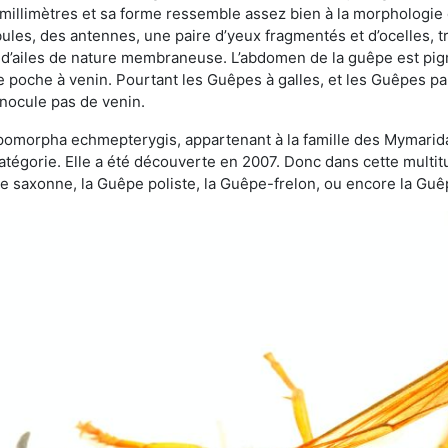
 millimètres et sa forme ressemble assez bien à la morphologie
les, des antennes, une paire d’yeux fragmentés et d’ocelles, tro
 d’ailes de nature membraneuse. L’abdomen de la guêpe est pigm
e poche à venin. Pourtant les Guêpes à galles, et les Guêpes para
inocule pas de venin.
copomorpha echmepterygis, appartenant à la famille des Mymari
catégorie. Elle a été découverte en 2007. Donc dans cette multi
saxonne, la Guêpe poliste, la Guêpe-frelon, ou encore la Guêp