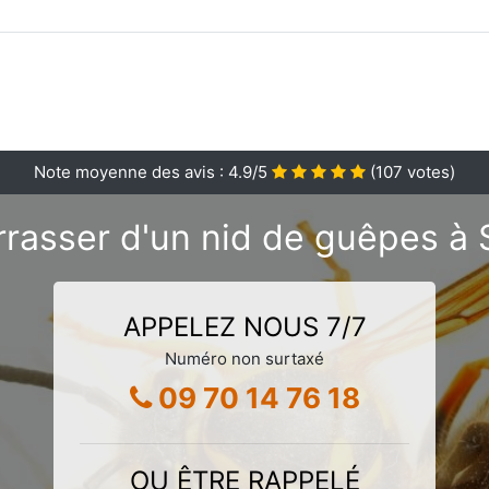
Note moyenne des avis :
4.9
/5
(
107
votes)
rrasser d'un nid de guêpes à
APPELEZ NOUS 7/7
Numéro non surtaxé
09 70 14 76 18
OU ÊTRE RAPPELÉ