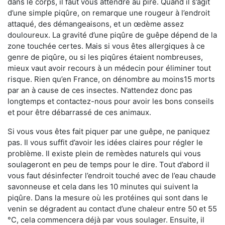
dans le corps, il faut vous attendre au pire. Quand il s’agit
d’une simple piqûre, on remarque une rougeur à l’endroit
attaqué, des démangeaisons, et un œdème assez
douloureux. La gravité d’une piqûre de guêpe dépend de la
zone touchée certes. Mais si vous êtes allergiques à ce
genre de piqûre, ou si les piqûres étaient nombreuses,
mieux vaut avoir recours à un médecin pour éliminer tout
risque. Rien qu’en France, on dénombre au moins15 morts
par an à cause de ces insectes. N’attendez donc pas
longtemps et contactez-nous pour avoir les bons conseils
et pour être débarrassé de ces animaux.
Si vous vous êtes fait piquer par une guêpe, ne paniquez
pas. Il vous suffit d’avoir les idées claires pour régler le
problème. Il existe plein de remèdes naturels qui vous
soulageront en peu de temps pour le dire. Tout d’abord il
vous faut désinfecter l’endroit touché avec de l’eau chaude
savonneuse et cela dans les 10 minutes qui suivent la
piqûre. Dans la mesure où les protéines qui sont dans le
venin se dégradent au contact d’une chaleur entre 50 et 55
°C, cela commencera déjà par vous soulager. Ensuite, il