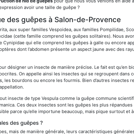
ruction de nid de guêpes
pour que nous vous venions en aide av
expression avoir une taille de guêpe ?
ique des guêpes à Salon-de-Provence
a, aux super familles Vespoidea, aux familles Pompilidae, Scol
idae (cette famille comprend les guêpes solitaires). Nous avon
e Cynipidae qui elle comprend les guêpes à galle ou encore ap
tères dont l’abdomen présente un aspect jaune avec des rayu
r désigner un insecte de manière précise. Le fait est qu’en biol
ocrites. On appelle ainsi les insectes qui se regroupent dans 
les, les bourdons ou encore les fourmis. Bien d’autres insectes
appellation.
out insecte de type Vespula comme la guêpe commune scientifi
rmanica. Ces deux insectes sont les guêpes les plus répandues
sible parce qu’elle importune beaucoup, mais pique surtout et à 
ales des guêpes ?
s, mais de manière générale, leurs caractéristiques générales