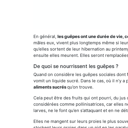
En général,
les guêpes ont une durée de vie, c
mâles eux, vivent plus longtemps même si leur 
qu’elles sortent de leur hibernation au printemp
ensuite elles meurent. Elles seront remplacées 
De quoi se nourrissent les guêpes ?
Quand on considère les guêpes sociales dont fai
vomit un liquide sucré. Dans le cas, où il n’y 
aliments sucrés
qu’on trouve.
Cela peut être des fruits qui ont pourri, du ju
considérées comme pollinisatrices, car elles ne
larves, ne le font qu’en s’attaquant et en ne dé
Elles ne mangent sur leurs proies le plus souve
stockent leurs proies dans un nid en les paraly