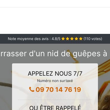
Note moyenne des avis :
4.8
/5
(
110
votes)
rrasser d'un nid de guêpes à
APPELEZ NOUS 7/7
Numéro non surtaxé
09 70 14 76 19
OU ÊTRE RAPPELÉ