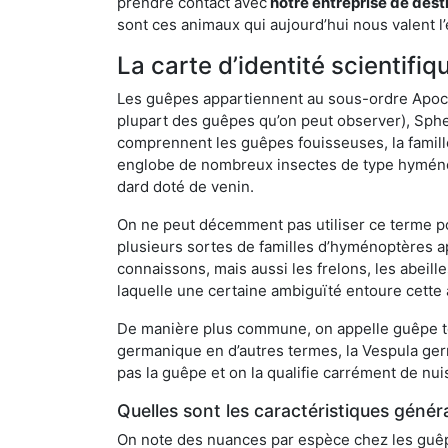
prendre contact avec
notre entreprise de dest
sont ces animaux qui aujourd’hui nous valent l’
La carte d’identité scientif
Les guêpes appartiennent au sous-ordre Apocrit
plupart des guêpes qu’on peut observer), Sphec
comprennent les guêpes fouisseuses, la famill
englobe de nombreux insectes de type hyménop
dard doté de venin.
On ne peut décemment pas utiliser ce terme pou
plusieurs sortes de familles d’hyménoptères ap
connaissons, mais aussi les frelons, les abeil
laquelle une certaine ambiguïté entoure cette 
De manière plus commune, on appelle guêpe t
germanique en d’autres termes, la Vespula ge
pas la guêpe et on la qualifie carrément de nui
Quelles sont les caractéristiques génér
On note des nuances par espèce chez les guêpe