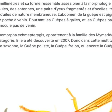
 millimètres et sa forme ressemble assez bien à la morphologie
les, des antennes, une paire d’yeux fragmentés et d’ocelles, tro
 d’ailes de nature membraneuse. L’abdomen de la guêpe est pigm
e poche à venin. Pourtant les Guêpes à galles, et les Guêpes para
inocule pas de venin.
copomorpha echmepterygis, appartenant à la famille des Mymari
catégorie. Elle a été découverte en 2007. Donc dans cette multi
saxonne, la Guêpe poliste, la Guêpe-frelon, ou encore la Guêp