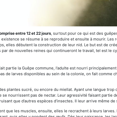
omprise entre 12 et 22 jours
, surtout pour ce qui est des guêpes
existence se résume à se reproduire et ensuite à mourir. Les re
s, elles débutent la construction de leur nid. Le but est de crée
par de nouvelles reines qui continueront le travail, tel est le
t partie la Guêpe commune, l’adulte est nourri principalement g
a pas de larves disponibles au sein de la colonie, on fait comme 
s des plantes sucré, ou encore du miellat. Ayant une langue trop
 se nourrissent pas de nectar. Leur agressivité faisant partie d
truisant que d’autres espèces d’insectes. Il leur arrive même de 
nt que les muscles, ensuite, elles le recrachent à leurs larves. 
sant, puis elles y pondent des œufs. Dès leur naissance, les lar