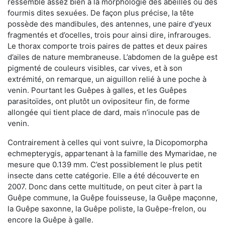
ressemble assez bien à la morphologie des abeilles ou des
fourmis dites sexuées. De façon plus précise, la tête
possède des mandibules, des antennes, une paire d’yeux
fragmentés et d’ocelles, trois pour ainsi dire, infrarouges.
Le thorax comporte trois paires de pattes et deux paires
d’ailes de nature membraneuse. L’abdomen de la guêpe est
pigmenté de couleurs visibles, car vives, et à son
extrémité, on remarque, un aiguillon relié à une poche à
venin. Pourtant les Guêpes à galles, et les Guêpes
parasitoïdes, ont plutôt un ovipositeur fin, de forme
allongée qui tient place de dard, mais n’inocule pas de
venin.
Contrairement à celles qui vont suivre, la Dicopomorpha
echmepterygis, appartenant à la famille des Mymaridae, ne
mesure que 0.139 mm. C’est possiblement le plus petit
insecte dans cette catégorie. Elle a été découverte en
2007. Donc dans cette multitude, on peut citer à part la
Guêpe commune, la Guêpe fouisseuse, la Guêpe maçonne,
la Guêpe saxonne, la Guêpe poliste, la Guêpe-frelon, ou
encore la Guêpe à galle.