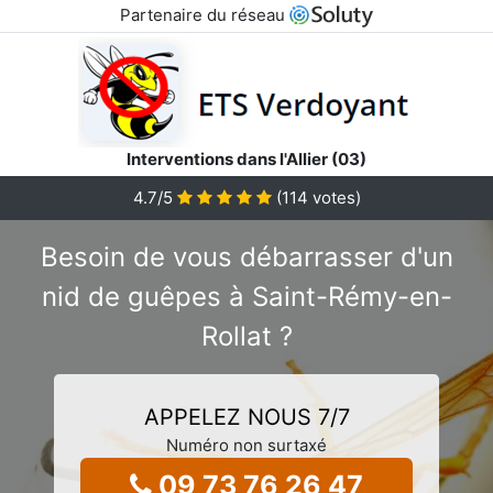
Partenaire du réseau
Interventions dans l'Allier (03)
4.7
/5
(
114
votes)
Besoin de vous débarrasser d'un
nid de guêpes à Saint-Rémy-en-
Rollat ?
APPELEZ NOUS 7/7
Numéro non surtaxé
09 73 76 26 47