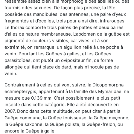
ressemble assez bien à la morphologie des abeilles ou des
fourmis dites sexuées. De façon plus précise, la tête
possède des mandibules, des antennes, une paire d’yeux
fragmentés et d’ocelles, trois pour ainsi dire, infrarouges.
Le thorax comporte trois paires de pattes et deux paires
d’ailes de nature membraneuse. L’abdomen de la guêpe est
pigmenté de couleurs visibles, car vives, et à son
extrémité, on remarque, un aiguillon relié à une poche à
venin. Pourtant les Guêpes à galles, et les Guêpes
parasitoïdes, ont plutôt un ovipositeur fin, de forme
allongée qui tient place de dard, mais n’inocule pas de
venin.
Contrairement à celles qui vont suivre, la Dicopomorpha
echmepterygis, appartenant à la famille des Mymaridae, ne
mesure que 0.139 mm. C’est possiblement le plus petit
insecte dans cette catégorie. Elle a été découverte en
2007. Donc dans cette multitude, on peut citer à part la
Guêpe commune, la Guêpe fouisseuse, la Guêpe maçonne,
la Guêpe saxonne, la Guêpe poliste, la Guêpe-frelon, ou
encore la Guêpe à galle.