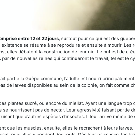
omprise entre 12 et 22 jours
, surtout pour ce qui est des guêpes
existence se résume à se reproduire et ensuite à mourir. Les re
s, elles débutent la construction de leur nid. Le but est de crée
par de nouvelles reines qui continueront le travail, tel est le 
t partie la Guêpe commune, l’adulte est nourri principalement g
a pas de larves disponibles au sein de la colonie, on fait comme 
s des plantes sucré, ou encore du miellat. Ayant une langue trop
 se nourrissent pas de nectar. Leur agressivité faisant partie d
truisant que d’autres espèces d’insectes. Il leur arrive même de 
nt que les muscles, ensuite, elles le recrachent à leurs larves. 
sant, puis elles y pondent des œufs. Dès leur naissance, les lar