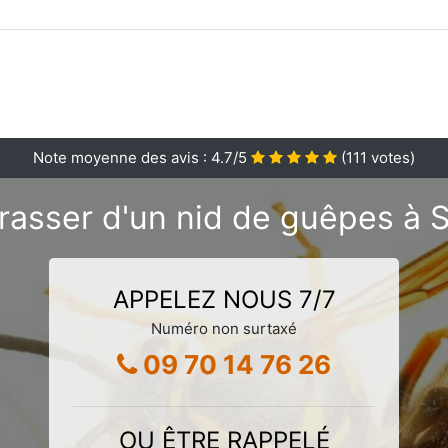
Note moyenne des avis :
4.7
/5
(
111
votes)
rasser d'un nid de guêpes à S
APPELEZ NOUS 7/7
Numéro non surtaxé
09 70 14 76 26
OU ÊTRE RAPPELÉ