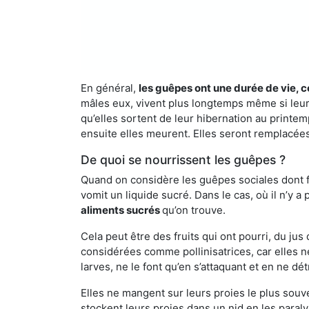
En général,
les guêpes ont une durée de vie, c
mâles eux, vivent plus longtemps même si leur 
qu’elles sortent de leur hibernation au printemp
ensuite elles meurent. Elles seront remplacées 
De quoi se nourrissent les guêpes ?
Quand on considère les guêpes sociales dont fai
vomit un liquide sucré. Dans le cas, où il n’y 
aliments sucrés
qu’on trouve.
Cela peut être des fruits qui ont pourri, du ju
considérées comme pollinisatrices, car elles ne
larves, ne le font qu’en s’attaquant et en ne dé
Elles ne mangent sur leurs proies le plus souve
stockent leurs proies dans un nid en les paraly