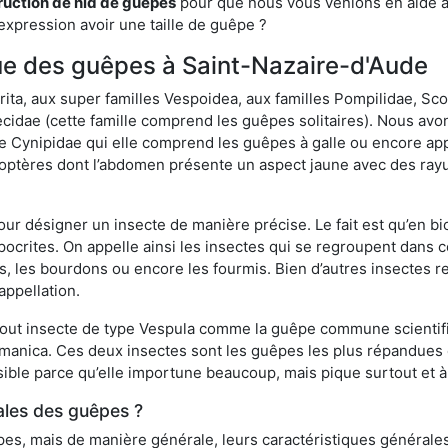
ruction de nid de guêpes
pour que nous vous venions en aide av
expression avoir une taille de guêpe ?
ique des guêpes à Saint-Nazaire-d'Aude
a, aux super familles Vespoidea, aux familles Pompilidae, Scol
idae (cette famille comprend les guêpes solitaires). Nous avon
e Cynipidae qui elle comprend les guêpes à galle ou encore ap
tères dont l’abdomen présente un aspect jaune avec des rayu
r désigner un insecte de manière précise. Le fait est qu’en biol
ocrites. On appelle ainsi les insectes qui se regroupent dans 
les, les bourdons ou encore les fourmis. Bien d’autres insectes
appellation.
out insecte de type Vespula comme la guêpe commune scientifi
rmanica. Ces deux insectes sont les guêpes les plus répandues
sible parce qu’elle importune beaucoup, mais pique surtout et à 
ales des guêpes ?
s, mais de manière générale, leurs caractéristiques générales