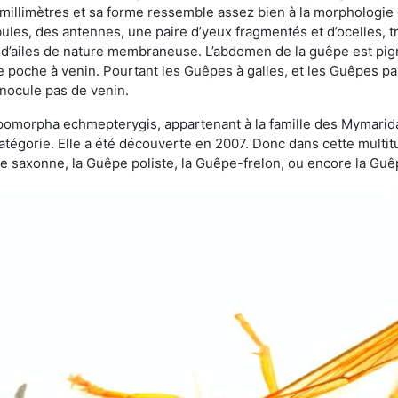
 millimètres et sa forme ressemble assez bien à la morphologie
les, des antennes, une paire d’yeux fragmentés et d’ocelles, tro
 d’ailes de nature membraneuse. L’abdomen de la guêpe est pigm
e poche à venin. Pourtant les Guêpes à galles, et les Guêpes para
inocule pas de venin.
copomorpha echmepterygis, appartenant à la famille des Mymari
catégorie. Elle a été découverte en 2007. Donc dans cette multi
saxonne, la Guêpe poliste, la Guêpe-frelon, ou encore la Guêp