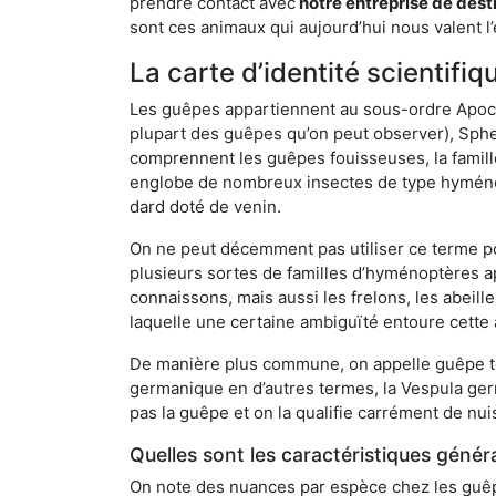
prendre contact avec
notre entreprise de dest
sont ces animaux qui aujourd’hui nous valent l’
La carte d’identité scientif
Les guêpes appartiennent au sous-ordre Apocrit
plupart des guêpes qu’on peut observer), Sphec
comprennent les guêpes fouisseuses, la famill
englobe de nombreux insectes de type hyménop
dard doté de venin.
On ne peut décemment pas utiliser ce terme pou
plusieurs sortes de familles d’hyménoptères ap
connaissons, mais aussi les frelons, les abeil
laquelle une certaine ambiguïté entoure cette 
De manière plus commune, on appelle guêpe t
germanique en d’autres termes, la Vespula ge
pas la guêpe et on la qualifie carrément de nui
Quelles sont les caractéristiques génér
On note des nuances par espèce chez les guêpe