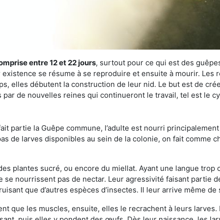
omprise entre 12 et 22 jours
, surtout pour ce qui est des guêpes
existence se résume à se reproduire et ensuite à mourir. Les re
s, elles débutent la construction de leur nid. Le but est de crée
par de nouvelles reines qui continueront le travail, tel est le 
t partie la Guêpe commune, l’adulte est nourri principalement g
a pas de larves disponibles au sein de la colonie, on fait comme 
s des plantes sucré, ou encore du miellat. Ayant une langue trop
 se nourrissent pas de nectar. Leur agressivité faisant partie d
truisant que d’autres espèces d’insectes. Il leur arrive même de 
nt que les muscles, ensuite, elles le recrachent à leurs larves. 
sant, puis elles y pondent des œufs. Dès leur naissance, les lar