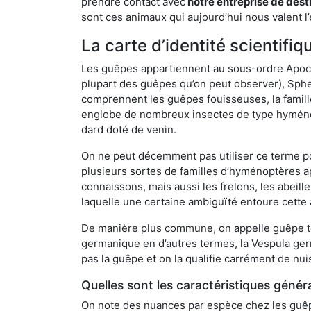
prendre contact avec
notre entreprise de dest
sont ces animaux qui aujourd’hui nous valent l’
La carte d’identité scientif
Les guêpes appartiennent au sous-ordre Apocrit
plupart des guêpes qu’on peut observer), Sphec
comprennent les guêpes fouisseuses, la famill
englobe de nombreux insectes de type hyménop
dard doté de venin.
On ne peut décemment pas utiliser ce terme pou
plusieurs sortes de familles d’hyménoptères ap
connaissons, mais aussi les frelons, les abeil
laquelle une certaine ambiguïté entoure cette 
De manière plus commune, on appelle guêpe t
germanique en d’autres termes, la Vespula ge
pas la guêpe et on la qualifie carrément de nui
Quelles sont les caractéristiques génér
On note des nuances par espèce chez les guêpe