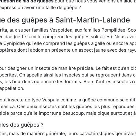
ruction de nid de guêpes
pour que nous vous venions en aide av
expression avoir une taille de guêpe ?
ique des guêpes à Saint-Martin-Lalande
a, aux super familles Vespoidea, aux familles Pompilidae, Scol
idae (cette famille comprend les guêpes solitaires). Nous avon
e Cynipidae qui elle comprend les guêpes à galle ou encore ap
tères dont l’abdomen présente un aspect jaune avec des rayu
r désigner un insecte de manière précise. Le fait est qu’en biol
ocrites. On appelle ainsi les insectes qui se regroupent dans 
les, les bourdons ou encore les fourmis. Bien d’autres insectes
appellation.
out insecte de type Vespula comme la guêpe commune scientifi
rmanica. Ces deux insectes sont les guêpes les plus répandues
sible parce qu’elle importune beaucoup, mais pique surtout et à 
ales des guêpes ?
s, mais de manière générale, leurs caractéristiques générales