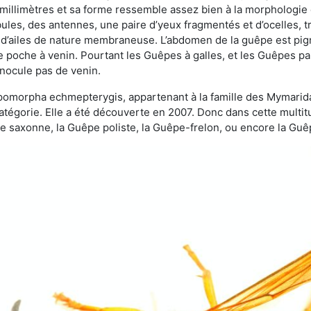
 millimètres et sa forme ressemble assez bien à la morphologie
les, des antennes, une paire d’yeux fragmentés et d’ocelles, tro
 d’ailes de nature membraneuse. L’abdomen de la guêpe est pigm
e poche à venin. Pourtant les Guêpes à galles, et les Guêpes para
inocule pas de venin.
copomorpha echmepterygis, appartenant à la famille des Mymari
catégorie. Elle a été découverte en 2007. Donc dans cette multi
saxonne, la Guêpe poliste, la Guêpe-frelon, ou encore la Guêp