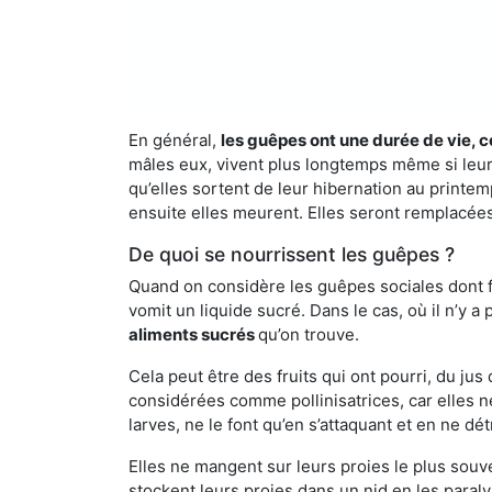
En général,
les guêpes ont une durée de vie, c
mâles eux, vivent plus longtemps même si leur 
qu’elles sortent de leur hibernation au printemp
ensuite elles meurent. Elles seront remplacées 
De quoi se nourrissent les guêpes ?
Quand on considère les guêpes sociales dont fai
vomit un liquide sucré. Dans le cas, où il n’y 
aliments sucrés
qu’on trouve.
Cela peut être des fruits qui ont pourri, du ju
considérées comme pollinisatrices, car elles ne
larves, ne le font qu’en s’attaquant et en ne dé
Elles ne mangent sur leurs proies le plus souve
stockent leurs proies dans un nid en les paraly