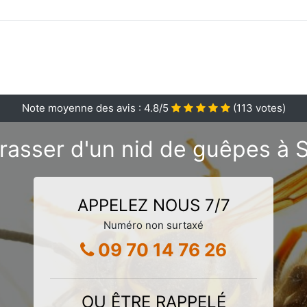
Note moyenne des avis :
4.8
/5
(
113
votes)
rasser d'un nid de guêpes à S
APPELEZ NOUS 7/7
Numéro non surtaxé
09 70 14 76 26
OU ÊTRE RAPPELÉ