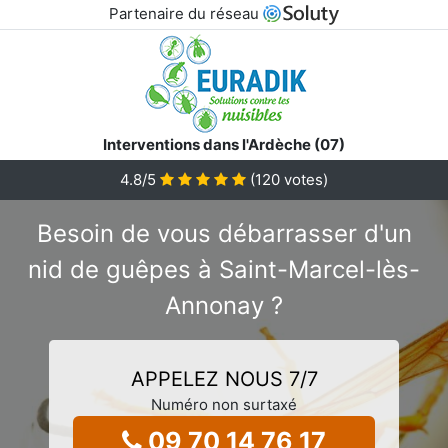
Partenaire du réseau
Interventions dans l'Ardèche (07)
4.8
/5
(
120
votes)
Besoin de vous débarrasser d'un
nid de guêpes à Saint-Marcel-lès-
Annonay ?
APPELEZ NOUS 7/7
Numéro non surtaxé
09 70 14 76 17