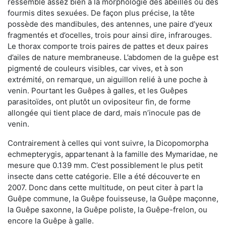
ressemble assez bien à la morphologie des abeilles ou des
fourmis dites sexuées. De façon plus précise, la tête
possède des mandibules, des antennes, une paire d’yeux
fragmentés et d’ocelles, trois pour ainsi dire, infrarouges.
Le thorax comporte trois paires de pattes et deux paires
d’ailes de nature membraneuse. L’abdomen de la guêpe est
pigmenté de couleurs visibles, car vives, et à son
extrémité, on remarque, un aiguillon relié à une poche à
venin. Pourtant les Guêpes à galles, et les Guêpes
parasitoïdes, ont plutôt un ovipositeur fin, de forme
allongée qui tient place de dard, mais n’inocule pas de
venin.
Contrairement à celles qui vont suivre, la Dicopomorpha
echmepterygis, appartenant à la famille des Mymaridae, ne
mesure que 0.139 mm. C’est possiblement le plus petit
insecte dans cette catégorie. Elle a été découverte en
2007. Donc dans cette multitude, on peut citer à part la
Guêpe commune, la Guêpe fouisseuse, la Guêpe maçonne,
la Guêpe saxonne, la Guêpe poliste, la Guêpe-frelon, ou
encore la Guêpe à galle.