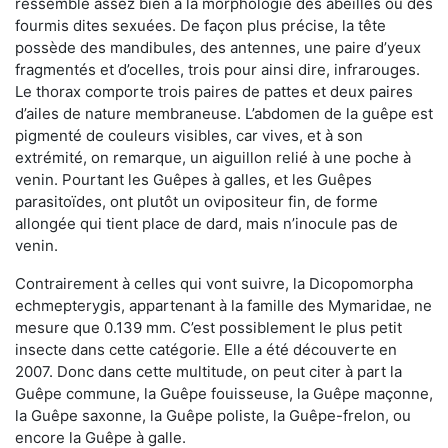
ressemble assez bien à la morphologie des abeilles ou des
fourmis dites sexuées. De façon plus précise, la tête
possède des mandibules, des antennes, une paire d’yeux
fragmentés et d’ocelles, trois pour ainsi dire, infrarouges.
Le thorax comporte trois paires de pattes et deux paires
d’ailes de nature membraneuse. L’abdomen de la guêpe est
pigmenté de couleurs visibles, car vives, et à son
extrémité, on remarque, un aiguillon relié à une poche à
venin. Pourtant les Guêpes à galles, et les Guêpes
parasitoïdes, ont plutôt un ovipositeur fin, de forme
allongée qui tient place de dard, mais n’inocule pas de
venin.
Contrairement à celles qui vont suivre, la Dicopomorpha
echmepterygis, appartenant à la famille des Mymaridae, ne
mesure que 0.139 mm. C’est possiblement le plus petit
insecte dans cette catégorie. Elle a été découverte en
2007. Donc dans cette multitude, on peut citer à part la
Guêpe commune, la Guêpe fouisseuse, la Guêpe maçonne,
la Guêpe saxonne, la Guêpe poliste, la Guêpe-frelon, ou
encore la Guêpe à galle.