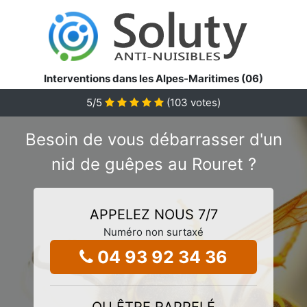
Interventions dans les Alpes-Maritimes (06)
5
/5
(
103
votes)
Besoin de vous débarrasser d'un
nid de guêpes au Rouret ?
APPELEZ NOUS 7/7
Numéro non surtaxé
04 93 92 34 36