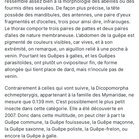
ressemble assez bien à la morphologie des abeilles ou des
fourmis dites sexuées. De façon plus précise, la tête
possède des mandibules, des antennes, une paire d’yeux
fragmentés et d’ocelles, trois pour ainsi dire, infrarouges.
Le thorax comporte trois paires de pattes et deux paires
d’ailes de nature membraneuse. L’abdomen de la guêpe est
pigmenté de couleurs visibles, car vives, et à son
extrémité, on remarque, un aiguillon relié à une poche à
venin. Pourtant les Guêpes à galles, et les Guêpes
parasitoïdes, ont plutôt un ovipositeur fin, de forme
allongée qui tient place de dard, mais n’inocule pas de
venin.
Contrairement à celles qui vont suivre, la Dicopomorpha
echmepterygis, appartenant à la famille des Mymaridae, ne
mesure que 0.139 mm. C’est possiblement le plus petit
insecte dans cette catégorie. Elle a été découverte en
2007. Donc dans cette multitude, on peut citer à part la
Guêpe commune, la Guêpe fouisseuse, la Guêpe maçonne,
la Guêpe saxonne, la Guêpe poliste, la Guêpe-frelon, ou
encore la Guêpe à galle.