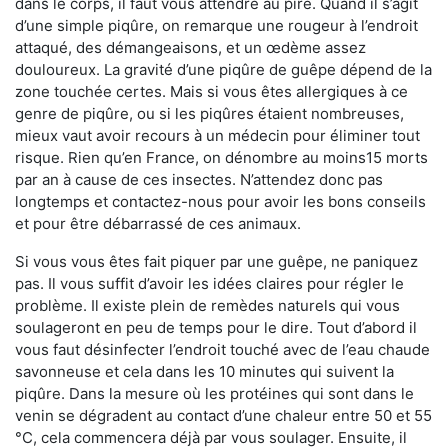
dans le corps, il faut vous attendre au pire. Quand il s’agit
d’une simple piqûre, on remarque une rougeur à l’endroit
attaqué, des démangeaisons, et un œdème assez
douloureux. La gravité d’une piqûre de guêpe dépend de la
zone touchée certes. Mais si vous êtes allergiques à ce
genre de piqûre, ou si les piqûres étaient nombreuses,
mieux vaut avoir recours à un médecin pour éliminer tout
risque. Rien qu’en France, on dénombre au moins15 morts
par an à cause de ces insectes. N’attendez donc pas
longtemps et contactez-nous pour avoir les bons conseils
et pour être débarrassé de ces animaux.
Si vous vous êtes fait piquer par une guêpe, ne paniquez
pas. Il vous suffit d’avoir les idées claires pour régler le
problème. Il existe plein de remèdes naturels qui vous
soulageront en peu de temps pour le dire. Tout d’abord il
vous faut désinfecter l’endroit touché avec de l’eau chaude
savonneuse et cela dans les 10 minutes qui suivent la
piqûre. Dans la mesure où les protéines qui sont dans le
venin se dégradent au contact d’une chaleur entre 50 et 55
°C, cela commencera déjà par vous soulager. Ensuite, il