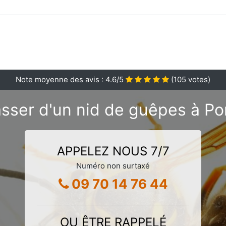
Note moyenne des avis :
4.6
/5
(
105
votes)
sser d'un nid de guêpes à P
APPELEZ NOUS 7/7
Numéro non surtaxé
09 70 14 76 44
OU ÊTRE RAPPELÉ