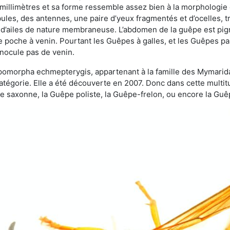
 millimètres et sa forme ressemble assez bien à la morphologie
les, des antennes, une paire d’yeux fragmentés et d’ocelles, tro
 d’ailes de nature membraneuse. L’abdomen de la guêpe est pigm
e poche à venin. Pourtant les Guêpes à galles, et les Guêpes para
inocule pas de venin.
copomorpha echmepterygis, appartenant à la famille des Mymari
catégorie. Elle a été découverte en 2007. Donc dans cette multi
saxonne, la Guêpe poliste, la Guêpe-frelon, ou encore la Guêp