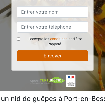
J'accepte les
conditions
et d'être
rappelé
Envoyer
e un nid de guêpes à Port-en-Be