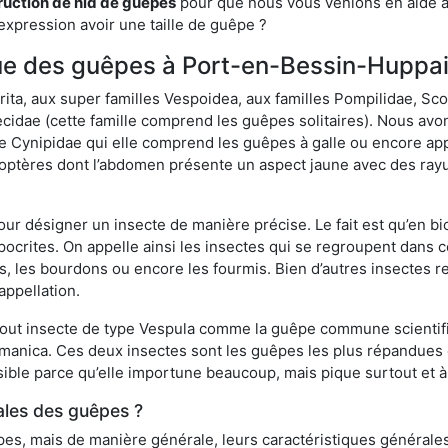
ruction de nid de guêpes
pour que nous vous venions en aide av
expression avoir une taille de guêpe ?
ique des guêpes à Port-en-Bessin-Huppa
a, aux super familles Vespoidea, aux familles Pompilidae, Scol
idae (cette famille comprend les guêpes solitaires). Nous avon
e Cynipidae qui elle comprend les guêpes à galle ou encore ap
tères dont l’abdomen présente un aspect jaune avec des rayu
r désigner un insecte de manière précise. Le fait est qu’en biol
ocrites. On appelle ainsi les insectes qui se regroupent dans 
les, les bourdons ou encore les fourmis. Bien d’autres insectes
appellation.
out insecte de type Vespula comme la guêpe commune scientifi
rmanica. Ces deux insectes sont les guêpes les plus répandues
sible parce qu’elle importune beaucoup, mais pique surtout et à 
ales des guêpes ?
s, mais de manière générale, leurs caractéristiques générales