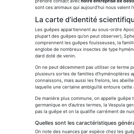
prendre contact avec
notre entreprise de dest
sont ces animaux qui aujourd’hui nous valent l’
La carte d’identité scientif
Les guêpes appartiennent au sous-ordre Apocrit
plupart des guêpes qu’on peut observer), Sphec
comprennent les guêpes fouisseuses, la famill
englobe de nombreux insectes de type hyménop
dard doté de venin.
On ne peut décemment pas utiliser ce terme pou
plusieurs sortes de familles d’hyménoptères ap
connaissons, mais aussi les frelons, les abeil
laquelle une certaine ambiguïté entoure cette 
De manière plus commune, on appelle guêpe t
germanique en d’autres termes, la Vespula ge
pas la guêpe et on la qualifie carrément de nui
Quelles sont les caractéristiques génér
On note des nuances par espèce chez les guêpe