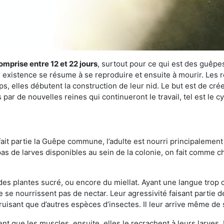
omprise entre 12 et 22 jours
, surtout pour ce qui est des guêpes
existence se résume à se reproduire et ensuite à mourir. Les re
s, elles débutent la construction de leur nid. Le but est de crée
par de nouvelles reines qui continueront le travail, tel est le 
t partie la Guêpe commune, l’adulte est nourri principalement g
a pas de larves disponibles au sein de la colonie, on fait comme 
s des plantes sucré, ou encore du miellat. Ayant une langue trop
 se nourrissent pas de nectar. Leur agressivité faisant partie d
truisant que d’autres espèces d’insectes. Il leur arrive même de 
nt que les muscles, ensuite, elles le recrachent à leurs larves. 