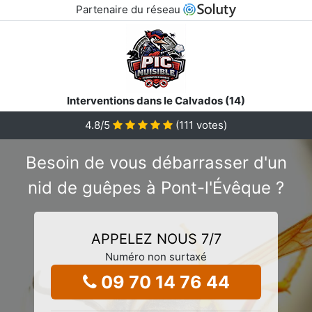
Partenaire du réseau
Interventions dans le Calvados (14)
4.8
/5
(
111
votes)
Besoin de vous débarrasser d'un
nid de guêpes à Pont-l'Évêque ?
APPELEZ NOUS 7/7
Numéro non surtaxé
09 70 14 76 44