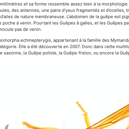
 millimètres et sa forme ressemble assez bien à la morphologie
les, des antennes, une paire d’yeux fragmentés et d’ocelles, tro
 d’ailes de nature membraneuse. L’abdomen de la guêpe est pigm
e poche à venin. Pourtant les Guêpes à galles, et les Guêpes para
inocule pas de venin.
copomorpha echmepterygis, appartenant à la famille des Mymari
catégorie. Elle a été découverte en 2007. Donc dans cette multi
saxonne, la Guêpe poliste, la Guêpe-frelon, ou encore la Guêp