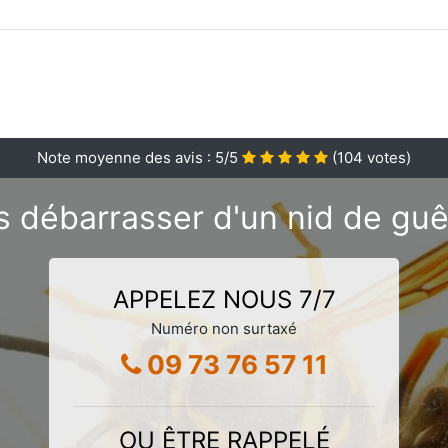
Note moyenne des avis :
5
/5
(
104
votes)
s débarrasser d'un nid de guê
APPELEZ NOUS 7/7
Numéro non surtaxé
09 73 76 57 11
OU ÊTRE RAPPELÉ