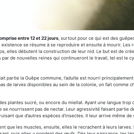
omprise entre 12 et 22 jours
, surtout pour ce qui est des guêpes
existence se résume à se reproduire et ensuite à mourir. Les re
s, elles débutent la construction de leur nid. Le but est de crée
par de nouvelles reines qui continueront le travail, tel est le c
t partie la Guêpe commune, l’adulte est nourri principalement g
a pas de larves disponibles au sein de la colonie, on fait comme 
s des plantes sucré, ou encore du miellat. Ayant une langue trop
 se nourrissent pas de nectar. Leur agressivité faisant partie d
truisant que d’autres espèces d’insectes. Il leur arrive même de 
nt que les muscles, ensuite, elles le recrachent à leurs larves. 
sant, puis elles y pondent des œufs. Dès leur naissance, les lar