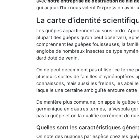
avec
notre entreprise de destruction de nid d
qui aujourd’hui nous valent l’expression avoir 
La carte d’identité scientifi
Les guêpes appartiennent au sous-ordre Apocrit
plupart des guêpes qu’on peut observer), Sphec
comprennent les guêpes fouisseuses, la famill
englobe de nombreux insectes de type hyménop
dard doté de venin.
On ne peut décemment pas utiliser ce terme pou
plusieurs sortes de familles d’hyménoptères ap
connaissons, mais aussi les frelons, les abeil
laquelle une certaine ambiguïté entoure cette 
De manière plus commune, on appelle guêpe t
germanique en d’autres termes, la Vespula ge
pas la guêpe et on la qualifie carrément de nui
Quelles sont les caractéristiques génér
On note des nuances par espèce chez les guêpe