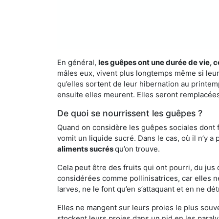
En général,
les guêpes ont une durée de vie, c
mâles eux, vivent plus longtemps même si leur 
qu’elles sortent de leur hibernation au printemp
ensuite elles meurent. Elles seront remplacées 
De quoi se nourrissent les guêpes ?
Quand on considère les guêpes sociales dont fai
vomit un liquide sucré. Dans le cas, où il n’y 
aliments sucrés
qu’on trouve.
Cela peut être des fruits qui ont pourri, du ju
considérées comme pollinisatrices, car elles ne
larves, ne le font qu’en s’attaquant et en ne dé
Elles ne mangent sur leurs proies le plus souve
stockent leurs proies dans un nid en les paraly