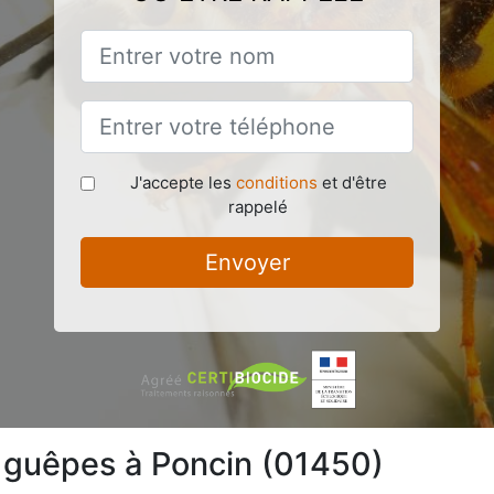
J'accepte les
conditions
et d'être
rappelé
Envoyer
e guêpes à Poncin (01450)