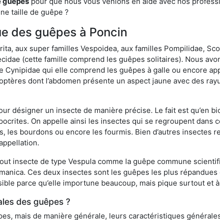
e guêpes
pour que nous vous venions en aide avec nos professio
une taille de guêpe ?
que des guêpes à Poncin
a, aux super familles Vespoidea, aux familles Pompilidae, Scol
idae (cette famille comprend les guêpes solitaires). Nous avon
e Cynipidae qui elle comprend les guêpes à galle ou encore ap
tères dont l’abdomen présente un aspect jaune avec des rayu
r désigner un insecte de manière précise. Le fait est qu’en biol
ocrites. On appelle ainsi les insectes qui se regroupent dans 
les, les bourdons ou encore les fourmis. Bien d’autres insectes
appellation.
out insecte de type Vespula comme la guêpe commune scientifi
rmanica. Ces deux insectes sont les guêpes les plus répandues
sible parce qu’elle importune beaucoup, mais pique surtout et à 
ales des guêpes ?
s, mais de manière générale, leurs caractéristiques générales