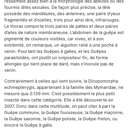
ressemble assez bien à la morphologie des abeilles ou des
fourmis dites sexuées. De façon plus précise, la tête
possède des mandibules, des antennes, une paire d’yeux
fragmentés et d’ocelles, trois pour ainsi dire, infrarouges.
Le thorax comporte trois paires de pattes et deux paires
d’ailes de nature membraneuse. L’abdomen de la guêpe est
pigmenté de couleurs visibles, car vives, et à son
extrémité, on remarque, un aiguillon relié à une poche à
venin. Pourtant les Guêpes à galles, et les Guêpes
parasitoïdes, ont plutôt un ovipositeur fin, de forme
allongée qui tient place de dard, mais n’inocule pas de
venin.
Contrairement à celles qui vont suivre, la Dicopomorpha
echmepterygis, appartenant à la famille des Mymaridae, ne
mesure que 0.139 mm. C’est possiblement le plus petit
insecte dans cette catégorie. Elle a été découverte en
2007. Donc dans cette multitude, on peut citer à part la
Guêpe commune, la Guêpe fouisseuse, la Guêpe maçonne,
la Guêpe saxonne, la Guêpe poliste, la Guêpe-frelon, ou
encore la Guêpe à galle.