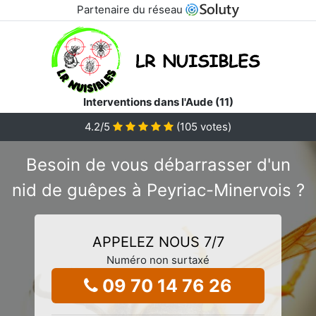
Partenaire du réseau
Interventions dans l'Aude (11)
4.2
/5
(
105
votes)
Besoin de vous débarrasser d'un
nid de guêpes à Peyriac-Minervois ?
APPELEZ NOUS 7/7
Numéro non surtaxé
09 70 14 76 26