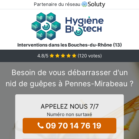
Partenaire du réseau
Interventions dans les Bouches-du-Rhône (13)
4.8
/5
(
120
votes)
Besoin de vous débarrasser d'un
nid de guêpes à Pennes-Mirabeau ?
APPELEZ NOUS 7/7
Numéro non surtaxé
09 70 14 76 19