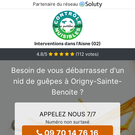
Partenaire du réseau
Interventions dans l'Aisne (02)
4.8
/5
(
112
votes)
Besoin de vous débarrasser d'un
nid de guêpes à Origny-Sainte-
Benoite ?
APPELEZ NOUS 7/7
Numéro non surtaxé
09 70 14 76 16