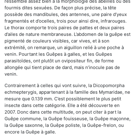
ressemble assez bien à la morphologie des abeilles ou des
fourmis dites sexuées. De façon plus précise, la tête
possède des mandibules, des antennes, une paire d’yeux
fragmentés et d’ocelles, trois pour ainsi dire, infrarouges.
Le thorax comporte trois paires de pattes et deux paires
d’ailes de nature membraneuse. L’abdomen de la guêpe est
pigmenté de couleurs visibles, car vives, et à son
extrémité, on remarque, un aiguillon relié à une poche à
venin. Pourtant les Guêpes à galles, et les Guêpes
parasitoïdes, ont plutôt un ovipositeur fin, de forme
allongée qui tient place de dard, mais n’inocule pas de
venin.
Contrairement à celles qui vont suivre, la Dicopomorpha
echmepterygis, appartenant à la famille des Mymaridae, ne
mesure que 0.139 mm. C’est possiblement le plus petit
insecte dans cette catégorie. Elle a été découverte en
2007. Donc dans cette multitude, on peut citer à part la
Guêpe commune, la Guêpe fouisseuse, la Guêpe maçonne,
la Guêpe saxonne, la Guêpe poliste, la Guêpe-frelon, ou
encore la Guêpe à galle.