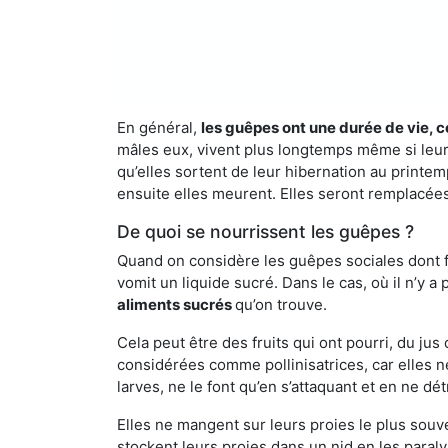
En général,
les guêpes ont une durée de vie, c
mâles eux, vivent plus longtemps même si leur 
qu’elles sortent de leur hibernation au printemp
ensuite elles meurent. Elles seront remplacées 
De quoi se nourrissent les guêpes ?
Quand on considère les guêpes sociales dont fai
vomit un liquide sucré. Dans le cas, où il n’y 
aliments sucrés
qu’on trouve.
Cela peut être des fruits qui ont pourri, du ju
considérées comme pollinisatrices, car elles ne
larves, ne le font qu’en s’attaquant et en ne dé
Elles ne mangent sur leurs proies le plus souve
stockent leurs proies dans un nid en les paraly