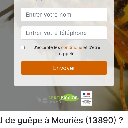
J'accepte les
conditions
et d'être
rappelé
Envoyer
d de guêpe à Mouriès (13890) ?