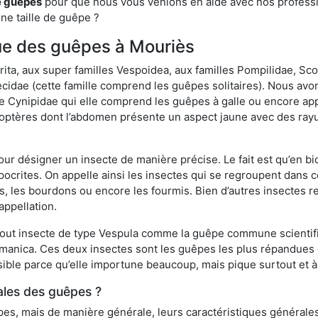
e guêpes
pour que nous vous venions en aide avec nos professio
une taille de guêpe ?
ique des guêpes à Mouriès
a, aux super familles Vespoidea, aux familles Pompilidae, Scol
idae (cette famille comprend les guêpes solitaires). Nous avon
e Cynipidae qui elle comprend les guêpes à galle ou encore ap
tères dont l’abdomen présente un aspect jaune avec des rayu
r désigner un insecte de manière précise. Le fait est qu’en biol
ocrites. On appelle ainsi les insectes qui se regroupent dans 
les, les bourdons ou encore les fourmis. Bien d’autres insectes
appellation.
out insecte de type Vespula comme la guêpe commune scientifi
rmanica. Ces deux insectes sont les guêpes les plus répandues
sible parce qu’elle importune beaucoup, mais pique surtout et à 
ales des guêpes ?
s, mais de manière générale, leurs caractéristiques générales