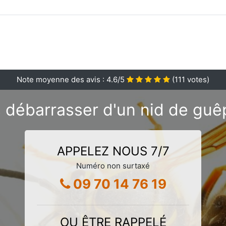
Note moyenne des avis :
4.6
/5
(
111
votes)
 débarrasser d'un nid de guê
APPELEZ NOUS 7/7
Numéro non surtaxé
09 70 14 76 19
OU ÊTRE RAPPELÉ