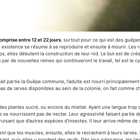
omprise entre 12 et 22 jours
, surtout pour ce qui est des guêpes
existence se résume à se reproduire et ensuite à mourir. Les re
s, elles débutent la construction de leur nid. Le but est de crée
par de nouvelles reines qui continueront le travail, tel est le 
t partie la Guêpe commune, l’adulte est nourri principalement g
a pas de larves disponibles au sein de la colonie, on fait comme 
s des plantes sucré, ou encore du miellat. Ayant une langue trop
 se nourrissent pas de nectar. Leur agressivité faisant partie d
truisant que d’autres espèces d’insectes. Il leur arrive même de 
nt que les muscles, ensuite, elles le recrachent à leurs larves. 
sant, puis elles y pondent des œufs. Dès leur naissance, les lar