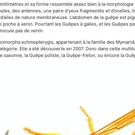
 millimètres et sa forme ressemble assez bien à la morphologie
les, des antennes, une paire d’yeux fragmentés et d’ocelles, tro
 d’ailes de nature membraneuse. L’abdomen de la guêpe est pigm
e poche à venin. Pourtant les Guêpes à galles, et les Guêpes para
inocule pas de venin.
copomorpha echmepterygis, appartenant à la famille des Mymari
catégorie. Elle a été découverte en 2007. Donc dans cette multi
saxonne, la Guêpe poliste, la Guêpe-frelon, ou encore la Guêp