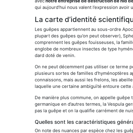
avec
notre entreprise de destruction de nid d
qui aujourd’hui nous valent l’expression avoir 
La carte d’identité scientif
Les guêpes appartiennent au sous-ordre Apocrit
plupart des guêpes qu’on peut observer), Sphec
comprennent les guêpes fouisseuses, la famill
englobe de nombreux insectes de type hyménop
dard doté de venin.
On ne peut décemment pas utiliser ce terme pou
plusieurs sortes de familles d’hyménoptères ap
connaissons, mais aussi les frelons, les abeil
laquelle une certaine ambiguïté entoure cette 
De manière plus commune, on appelle guêpe t
germanique en d’autres termes, la Vespula ge
pas la guêpe et on la qualifie carrément de nui
Quelles sont les caractéristiques génér
On note des nuances par espèce chez les guêpe