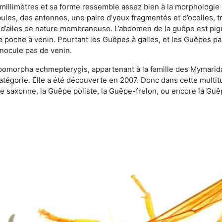
 millimètres et sa forme ressemble assez bien à la morphologie
les, des antennes, une paire d’yeux fragmentés et d’ocelles, tro
 d’ailes de nature membraneuse. L’abdomen de la guêpe est pigm
e poche à venin. Pourtant les Guêpes à galles, et les Guêpes para
inocule pas de venin.
copomorpha echmepterygis, appartenant à la famille des Mymari
catégorie. Elle a été découverte en 2007. Donc dans cette multi
saxonne, la Guêpe poliste, la Guêpe-frelon, ou encore la Guêp