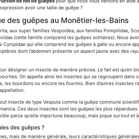
ruction de nid de guêpes
pour que nous vous venions en aide av
expression avoir une taille de guêpe ?
ique des guêpes au Monêtier-les-Bains
a, aux super familles Vespoidea, aux familles Pompilidae, Scol
idae (cette famille comprend les guêpes solitaires). Nous avon
e Cynipidae qui elle comprend les guêpes à galle ou encore ap
tères dont l’abdomen présente un aspect jaune avec des rayu
r désigner un insecte de manière précise. Le fait est qu’en biol
ocrites. On appelle ainsi les insectes qui se regroupent dans 
les, les bourdons ou encore les fourmis. Bien d’autres insectes
appellation.
out insecte de type Vespula comme la guêpe commune scientifi
rmanica. Ces deux insectes sont les guêpes les plus répandues
sible parce qu’elle importune beaucoup, mais pique surtout et à 
ales des guêpes ?
s, mais de manière générale, leurs caractéristiques générales