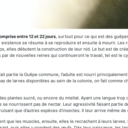
omprise entre 12 et 22 jours
, surtout pour ce qui est des guêpes
existence se résume à se reproduire et ensuite à mourir. Les re
s, elles débutent la construction de leur nid. Le but est de crée
par de nouvelles reines qui continueront le travail, tel est le 
t partie la Guêpe commune, l’adulte est nourri principalement g
a pas de larves disponibles au sein de la colonie, on fait comme 
s des plantes sucré, ou encore du miellat. Ayant une langue trop
 se nourrissent pas de nectar. Leur agressivité faisant partie d
truisant que d’autres espèces d’insectes. Il leur arrive même de 
nt que les muscles, ensuite, elles le recrachent à leurs larves. 
sant, puis elles y pondent des œufs. Dès leur naissance, les lar