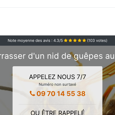
Note moyenne des avis :
4.3
/5
(
103
votes)
rasser d'un nid de guêpes au
APPELEZ NOUS 7/7
Numéro non surtaxé
09 70 14 55 38
OU ÊTRE RAPPELÉ