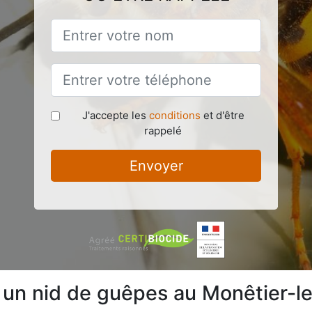
J'accepte les
conditions
et d'être
rappelé
Envoyer
e un nid de guêpes au Monêtier-l