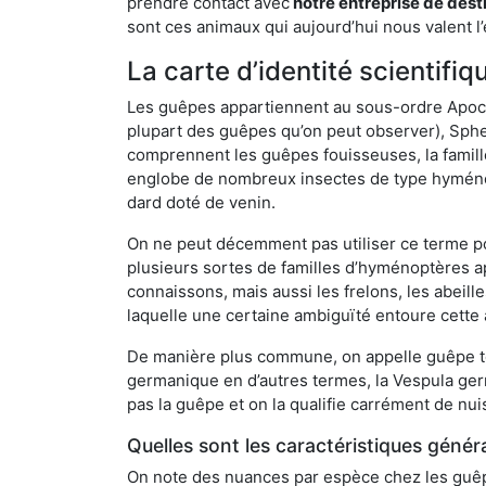
prendre contact avec
notre entreprise de dest
sont ces animaux qui aujourd’hui nous valent l’
La carte d’identité scientif
Les guêpes appartiennent au sous-ordre Apocrit
plupart des guêpes qu’on peut observer), Sphec
comprennent les guêpes fouisseuses, la famill
englobe de nombreux insectes de type hyménop
dard doté de venin.
On ne peut décemment pas utiliser ce terme pou
plusieurs sortes de familles d’hyménoptères ap
connaissons, mais aussi les frelons, les abeil
laquelle une certaine ambiguïté entoure cette 
De manière plus commune, on appelle guêpe t
germanique en d’autres termes, la Vespula ge
pas la guêpe et on la qualifie carrément de nui
Quelles sont les caractéristiques génér
On note des nuances par espèce chez les guêpe