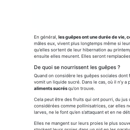
En général,
les guêpes ont une durée de vie, c
mâles eux, vivent plus longtemps même si leur 
qu’elles sortent de leur hibernation au printemp
ensuite elles meurent. Elles seront remplacées 
De quoi se nourrissent les guêpes ?
Quand on considère les guêpes sociales dont fai
vomit un liquide sucré. Dans le cas, où il n’y 
aliments sucrés
qu’on trouve.
Cela peut être des fruits qui ont pourri, du ju
considérées comme pollinisatrices, car elles ne
larves, ne le font qu’en s’attaquant et en ne dé
Elles ne mangent sur leurs proies le plus souve
stockent leurs proies dans un nid en les paraly