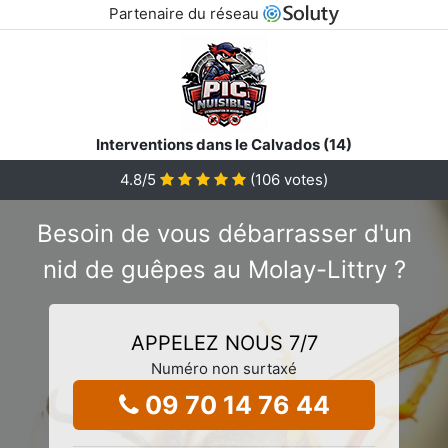
Partenaire du réseau
Interventions dans le Calvados (14)
4.8
/5
(
106
votes)
Besoin de vous débarrasser d'un
nid de guêpes au Molay-Littry ?
APPELEZ NOUS 7/7
Numéro non surtaxé
09 70 14 76 44