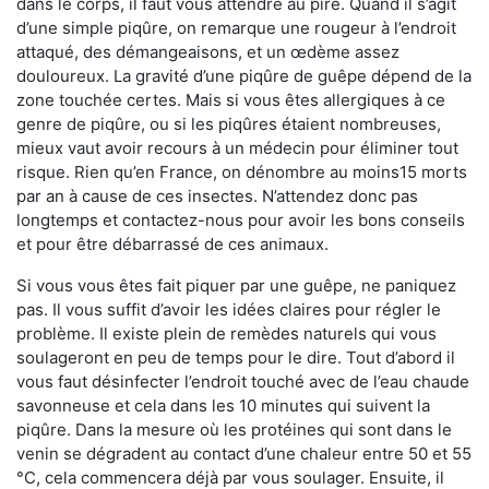
dans le corps, il faut vous attendre au pire. Quand il s’agit
d’une simple piqûre, on remarque une rougeur à l’endroit
attaqué, des démangeaisons, et un œdème assez
douloureux. La gravité d’une piqûre de guêpe dépend de la
zone touchée certes. Mais si vous êtes allergiques à ce
genre de piqûre, ou si les piqûres étaient nombreuses,
mieux vaut avoir recours à un médecin pour éliminer tout
risque. Rien qu’en France, on dénombre au moins15 morts
par an à cause de ces insectes. N’attendez donc pas
longtemps et contactez-nous pour avoir les bons conseils
et pour être débarrassé de ces animaux.
Si vous vous êtes fait piquer par une guêpe, ne paniquez
pas. Il vous suffit d’avoir les idées claires pour régler le
problème. Il existe plein de remèdes naturels qui vous
soulageront en peu de temps pour le dire. Tout d’abord il
vous faut désinfecter l’endroit touché avec de l’eau chaude
savonneuse et cela dans les 10 minutes qui suivent la
piqûre. Dans la mesure où les protéines qui sont dans le
venin se dégradent au contact d’une chaleur entre 50 et 55
°C, cela commencera déjà par vous soulager. Ensuite, il