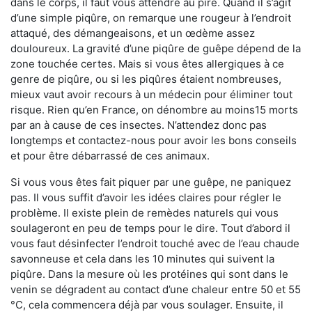
dans le corps, il faut vous attendre au pire. Quand il s’agit
d’une simple piqûre, on remarque une rougeur à l’endroit
attaqué, des démangeaisons, et un œdème assez
douloureux. La gravité d’une piqûre de guêpe dépend de la
zone touchée certes. Mais si vous êtes allergiques à ce
genre de piqûre, ou si les piqûres étaient nombreuses,
mieux vaut avoir recours à un médecin pour éliminer tout
risque. Rien qu’en France, on dénombre au moins15 morts
par an à cause de ces insectes. N’attendez donc pas
longtemps et contactez-nous pour avoir les bons conseils
et pour être débarrassé de ces animaux.
Si vous vous êtes fait piquer par une guêpe, ne paniquez
pas. Il vous suffit d’avoir les idées claires pour régler le
problème. Il existe plein de remèdes naturels qui vous
soulageront en peu de temps pour le dire. Tout d’abord il
vous faut désinfecter l’endroit touché avec de l’eau chaude
savonneuse et cela dans les 10 minutes qui suivent la
piqûre. Dans la mesure où les protéines qui sont dans le
venin se dégradent au contact d’une chaleur entre 50 et 55
°C, cela commencera déjà par vous soulager. Ensuite, il