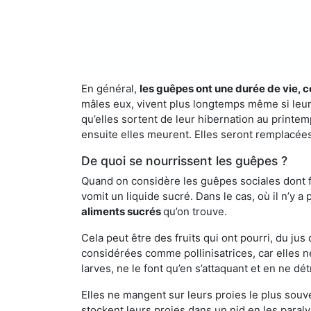
En général,
les guêpes ont une durée de vie, c
mâles eux, vivent plus longtemps même si leur 
qu’elles sortent de leur hibernation au printemp
ensuite elles meurent. Elles seront remplacées 
De quoi se nourrissent les guêpes ?
Quand on considère les guêpes sociales dont fai
vomit un liquide sucré. Dans le cas, où il n’y 
aliments sucrés
qu’on trouve.
Cela peut être des fruits qui ont pourri, du ju
considérées comme pollinisatrices, car elles ne
larves, ne le font qu’en s’attaquant et en ne dé
Elles ne mangent sur leurs proies le plus souve
stockent leurs proies dans un nid en les paraly