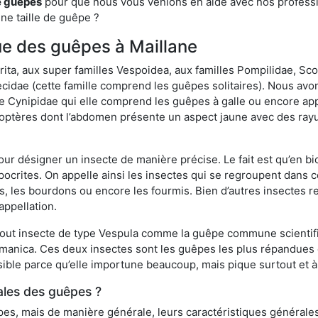
e guêpes
pour que nous vous venions en aide avec nos professio
une taille de guêpe ?
que des guêpes à Maillane
a, aux super familles Vespoidea, aux familles Pompilidae, Scol
idae (cette famille comprend les guêpes solitaires). Nous avon
e Cynipidae qui elle comprend les guêpes à galle ou encore ap
tères dont l’abdomen présente un aspect jaune avec des rayu
r désigner un insecte de manière précise. Le fait est qu’en biol
ocrites. On appelle ainsi les insectes qui se regroupent dans 
les, les bourdons ou encore les fourmis. Bien d’autres insectes
appellation.
out insecte de type Vespula comme la guêpe commune scientifi
rmanica. Ces deux insectes sont les guêpes les plus répandues
sible parce qu’elle importune beaucoup, mais pique surtout et à 
ales des guêpes ?
s, mais de manière générale, leurs caractéristiques générales