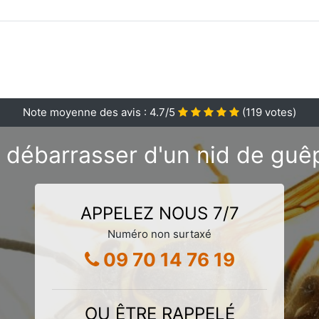
Note moyenne des avis :
4.7
/5
(
119
votes)
 débarrasser d'un nid de guêp
APPELEZ NOUS 7/7
Numéro non surtaxé
09 70 14 76 19
OU ÊTRE RAPPELÉ