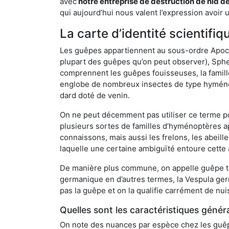
avec
notre entreprise de destruction de nid d
qui aujourd’hui nous valent l’expression avoir 
La carte d’identité scientifi
Les guêpes appartiennent au sous-ordre Apocrit
plupart des guêpes qu’on peut observer), Sphec
comprennent les guêpes fouisseuses, la famill
englobe de nombreux insectes de type hyménop
dard doté de venin.
On ne peut décemment pas utiliser ce terme pou
plusieurs sortes de familles d’hyménoptères ap
connaissons, mais aussi les frelons, les abeil
laquelle une certaine ambiguïté entoure cette 
De manière plus commune, on appelle guêpe t
germanique en d’autres termes, la Vespula ge
pas la guêpe et on la qualifie carrément de nui
Quelles sont les caractéristiques génér
On note des nuances par espèce chez les guêpe