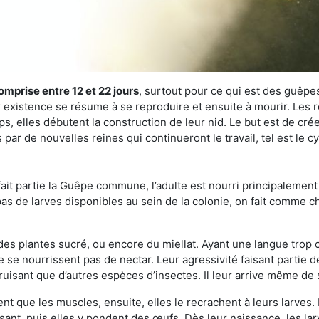
omprise entre 12 et 22 jours
, surtout pour ce qui est des guêpes
existence se résume à se reproduire et ensuite à mourir. Les re
s, elles débutent la construction de leur nid. Le but est de crée
par de nouvelles reines qui continueront le travail, tel est le c
t partie la Guêpe commune, l’adulte est nourri principalement g
a pas de larves disponibles au sein de la colonie, on fait comme 
s des plantes sucré, ou encore du miellat. Ayant une langue trop
 se nourrissent pas de nectar. Leur agressivité faisant partie d
truisant que d’autres espèces d’insectes. Il leur arrive même de 
nt que les muscles, ensuite, elles le recrachent à leurs larves. 
sant, puis elles y pondent des œufs. Dès leur naissance, les lar