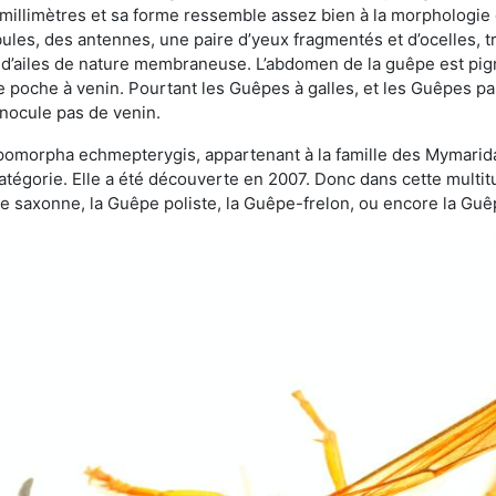
 millimètres et sa forme ressemble assez bien à la morphologie
les, des antennes, une paire d’yeux fragmentés et d’ocelles, tro
 d’ailes de nature membraneuse. L’abdomen de la guêpe est pigm
e poche à venin. Pourtant les Guêpes à galles, et les Guêpes para
inocule pas de venin.
copomorpha echmepterygis, appartenant à la famille des Mymari
catégorie. Elle a été découverte en 2007. Donc dans cette multi
saxonne, la Guêpe poliste, la Guêpe-frelon, ou encore la Guêp