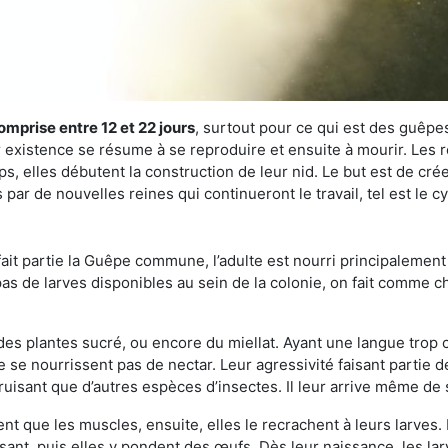
omprise entre 12 et 22 jours
, surtout pour ce qui est des guêpes
existence se résume à se reproduire et ensuite à mourir. Les re
s, elles débutent la construction de leur nid. Le but est de crée
par de nouvelles reines qui continueront le travail, tel est le 
t partie la Guêpe commune, l’adulte est nourri principalement g
a pas de larves disponibles au sein de la colonie, on fait comme 
s des plantes sucré, ou encore du miellat. Ayant une langue trop
 se nourrissent pas de nectar. Leur agressivité faisant partie d
truisant que d’autres espèces d’insectes. Il leur arrive même de 
nt que les muscles, ensuite, elles le recrachent à leurs larves. 
sant, puis elles y pondent des œufs. Dès leur naissance, les lar