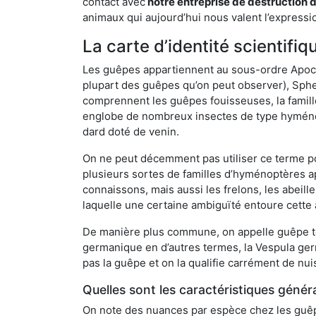
contact avec
notre entreprise de destruction 
animaux qui aujourd’hui nous valent l’expressio
La carte d’identité scientif
Les guêpes appartiennent au sous-ordre Apocrit
plupart des guêpes qu’on peut observer), Sphec
comprennent les guêpes fouisseuses, la famill
englobe de nombreux insectes de type hyménop
dard doté de venin.
On ne peut décemment pas utiliser ce terme pou
plusieurs sortes de familles d’hyménoptères ap
connaissons, mais aussi les frelons, les abeil
laquelle une certaine ambiguïté entoure cette 
De manière plus commune, on appelle guêpe t
germanique en d’autres termes, la Vespula ge
pas la guêpe et on la qualifie carrément de nui
Quelles sont les caractéristiques génér
On note des nuances par espèce chez les guêpe