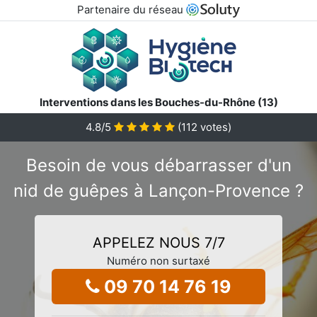
Partenaire du réseau
Interventions dans les Bouches-du-Rhône (13)
4.8
/5
(
112
votes)
Besoin de vous débarrasser d'un
nid de guêpes à Lançon-Provence ?
APPELEZ NOUS 7/7
Numéro non surtaxé
09 70 14 76 19