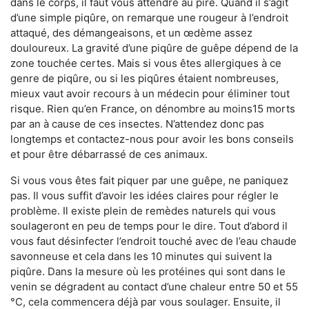
dans le corps, il faut vous attendre au pire. Quand il s’agit
d’une simple piqûre, on remarque une rougeur à l’endroit
attaqué, des démangeaisons, et un œdème assez
douloureux. La gravité d’une piqûre de guêpe dépend de la
zone touchée certes. Mais si vous êtes allergiques à ce
genre de piqûre, ou si les piqûres étaient nombreuses,
mieux vaut avoir recours à un médecin pour éliminer tout
risque. Rien qu’en France, on dénombre au moins15 morts
par an à cause de ces insectes. N’attendez donc pas
longtemps et contactez-nous pour avoir les bons conseils
et pour être débarrassé de ces animaux.
Si vous vous êtes fait piquer par une guêpe, ne paniquez
pas. Il vous suffit d’avoir les idées claires pour régler le
problème. Il existe plein de remèdes naturels qui vous
soulageront en peu de temps pour le dire. Tout d’abord il
vous faut désinfecter l’endroit touché avec de l’eau chaude
savonneuse et cela dans les 10 minutes qui suivent la
piqûre. Dans la mesure où les protéines qui sont dans le
venin se dégradent au contact d’une chaleur entre 50 et 55
°C, cela commencera déjà par vous soulager. Ensuite, il