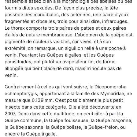
ressemble assez bien à la morphologie des abeilles ou des
fourmis dites sexuées. De façon plus précise, la tête
possède des mandibules, des antennes, une paire d’yeux
fragmentés et d’ocelles, trois pour ainsi dire, infrarouges.
Le thorax comporte trois paires de pattes et deux paires
d’ailes de nature membraneuse. L’abdomen de la guêpe est
pigmenté de couleurs visibles, car vives, et à son
extrémité, on remarque, un aiguillon relié à une poche à
venin. Pourtant les Guêpes à galles, et les Guêpes
parasitoïdes, ont plutôt un ovipositeur fin, de forme
allongée qui tient place de dard, mais n’inocule pas de
venin.
Contrairement à celles qui vont suivre, la Dicopomorpha
echmepterygis, appartenant à la famille des Mymaridae, ne
mesure que 0.139 mm. C’est possiblement le plus petit
insecte dans cette catégorie. Elle a été découverte en
2007. Donc dans cette multitude, on peut citer à part la
Guêpe commune, la Guêpe fouisseuse, la Guêpe maçonne,
la Guêpe saxonne, la Guêpe poliste, la Guêpe-frelon, ou
encore la Guêpe à galle.