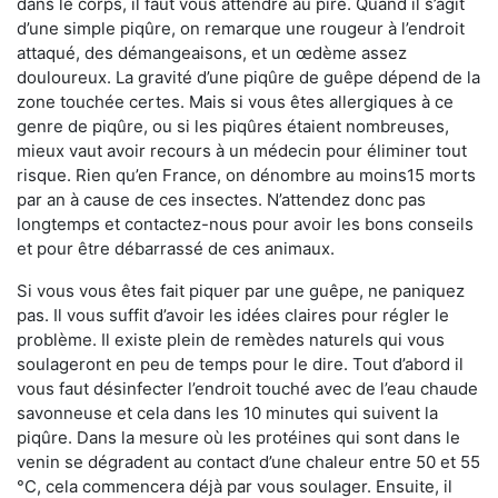
dans le corps, il faut vous attendre au pire. Quand il s’agit
d’une simple piqûre, on remarque une rougeur à l’endroit
attaqué, des démangeaisons, et un œdème assez
douloureux. La gravité d’une piqûre de guêpe dépend de la
zone touchée certes. Mais si vous êtes allergiques à ce
genre de piqûre, ou si les piqûres étaient nombreuses,
mieux vaut avoir recours à un médecin pour éliminer tout
risque. Rien qu’en France, on dénombre au moins15 morts
par an à cause de ces insectes. N’attendez donc pas
longtemps et contactez-nous pour avoir les bons conseils
et pour être débarrassé de ces animaux.
Si vous vous êtes fait piquer par une guêpe, ne paniquez
pas. Il vous suffit d’avoir les idées claires pour régler le
problème. Il existe plein de remèdes naturels qui vous
soulageront en peu de temps pour le dire. Tout d’abord il
vous faut désinfecter l’endroit touché avec de l’eau chaude
savonneuse et cela dans les 10 minutes qui suivent la
piqûre. Dans la mesure où les protéines qui sont dans le
venin se dégradent au contact d’une chaleur entre 50 et 55
°C, cela commencera déjà par vous soulager. Ensuite, il