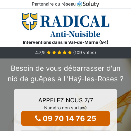
Partenaire du réseau
Interventions dans le Val-de-Marne (94)
4.7
/5
(
109
votes)
Besoin de vous débarrasser d'un
nid de guêpes à L'Haÿ-les-Roses ?
APPELEZ NOUS 7/7
Numéro non surtaxé
09 70 14 76 25