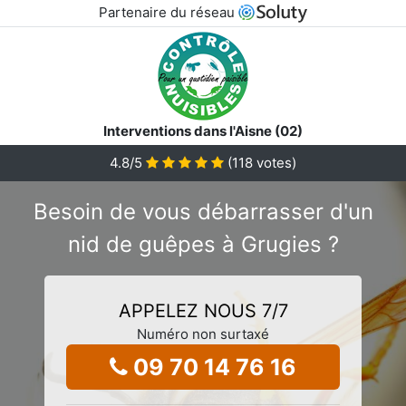
Partenaire du réseau
Interventions dans l'Aisne (02)
4.8
/5
(
118
votes)
Besoin de vous débarrasser d'un
nid de guêpes à Grugies ?
APPELEZ NOUS 7/7
Numéro non surtaxé
09 70 14 76 16