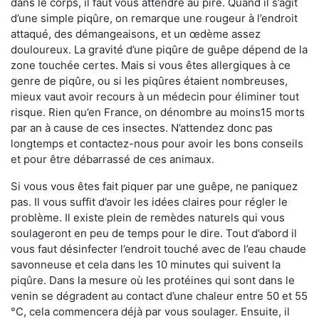
dans le corps, il faut vous attendre au pire. Quand il s’agit
d’une simple piqûre, on remarque une rougeur à l’endroit
attaqué, des démangeaisons, et un œdème assez
douloureux. La gravité d’une piqûre de guêpe dépend de la
zone touchée certes. Mais si vous êtes allergiques à ce
genre de piqûre, ou si les piqûres étaient nombreuses,
mieux vaut avoir recours à un médecin pour éliminer tout
risque. Rien qu’en France, on dénombre au moins15 morts
par an à cause de ces insectes. N’attendez donc pas
longtemps et contactez-nous pour avoir les bons conseils
et pour être débarrassé de ces animaux.
Si vous vous êtes fait piquer par une guêpe, ne paniquez
pas. Il vous suffit d’avoir les idées claires pour régler le
problème. Il existe plein de remèdes naturels qui vous
soulageront en peu de temps pour le dire. Tout d’abord il
vous faut désinfecter l’endroit touché avec de l’eau chaude
savonneuse et cela dans les 10 minutes qui suivent la
piqûre. Dans la mesure où les protéines qui sont dans le
venin se dégradent au contact d’une chaleur entre 50 et 55
°C, cela commencera déjà par vous soulager. Ensuite, il