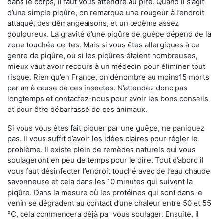
dans le corps, il faut vous attendre au pire. Quand il s’agit
d’une simple piqûre, on remarque une rougeur à l’endroit
attaqué, des démangeaisons, et un œdème assez
douloureux. La gravité d’une piqûre de guêpe dépend de la
zone touchée certes. Mais si vous êtes allergiques à ce
genre de piqûre, ou si les piqûres étaient nombreuses,
mieux vaut avoir recours à un médecin pour éliminer tout
risque. Rien qu’en France, on dénombre au moins15 morts
par an à cause de ces insectes. N’attendez donc pas
longtemps et contactez-nous pour avoir les bons conseils
et pour être débarrassé de ces animaux.
Si vous vous êtes fait piquer par une guêpe, ne paniquez
pas. Il vous suffit d’avoir les idées claires pour régler le
problème. Il existe plein de remèdes naturels qui vous
soulageront en peu de temps pour le dire. Tout d’abord il
vous faut désinfecter l’endroit touché avec de l’eau chaude
savonneuse et cela dans les 10 minutes qui suivent la
piqûre. Dans la mesure où les protéines qui sont dans le
venin se dégradent au contact d’une chaleur entre 50 et 55
°C, cela commencera déjà par vous soulager. Ensuite, il