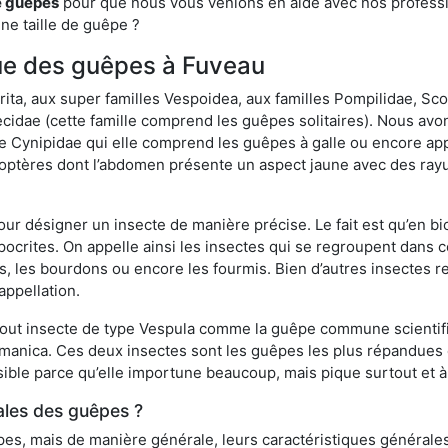
e guêpes
pour que nous vous venions en aide avec nos professio
une taille de guêpe ?
ique des guêpes à Fuveau
a, aux super familles Vespoidea, aux familles Pompilidae, Scol
idae (cette famille comprend les guêpes solitaires). Nous avon
e Cynipidae qui elle comprend les guêpes à galle ou encore ap
tères dont l’abdomen présente un aspect jaune avec des rayu
r désigner un insecte de manière précise. Le fait est qu’en biol
ocrites. On appelle ainsi les insectes qui se regroupent dans 
les, les bourdons ou encore les fourmis. Bien d’autres insectes
appellation.
out insecte de type Vespula comme la guêpe commune scientifi
rmanica. Ces deux insectes sont les guêpes les plus répandues
sible parce qu’elle importune beaucoup, mais pique surtout et à 
ales des guêpes ?
s, mais de manière générale, leurs caractéristiques générales