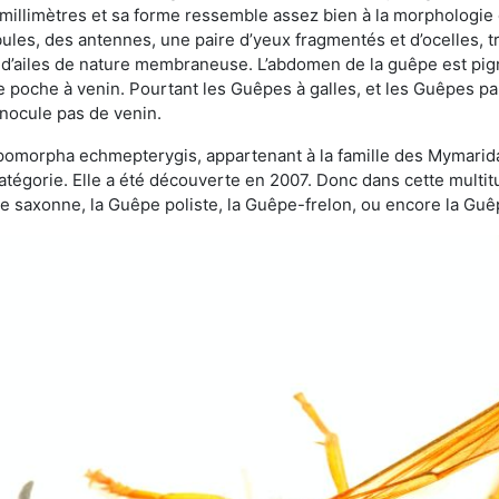
 millimètres et sa forme ressemble assez bien à la morphologie
les, des antennes, une paire d’yeux fragmentés et d’ocelles, tro
 d’ailes de nature membraneuse. L’abdomen de la guêpe est pigm
e poche à venin. Pourtant les Guêpes à galles, et les Guêpes para
inocule pas de venin.
copomorpha echmepterygis, appartenant à la famille des Mymari
catégorie. Elle a été découverte en 2007. Donc dans cette multi
saxonne, la Guêpe poliste, la Guêpe-frelon, ou encore la Guêp