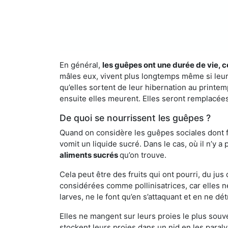
En général,
les guêpes ont une durée de vie, c
mâles eux, vivent plus longtemps même si leur 
qu’elles sortent de leur hibernation au printemp
ensuite elles meurent. Elles seront remplacées 
De quoi se nourrissent les guêpes ?
Quand on considère les guêpes sociales dont fai
vomit un liquide sucré. Dans le cas, où il n’y 
aliments sucrés
qu’on trouve.
Cela peut être des fruits qui ont pourri, du ju
considérées comme pollinisatrices, car elles ne
larves, ne le font qu’en s’attaquant et en ne dé
Elles ne mangent sur leurs proies le plus souve
stockent leurs proies dans un nid en les paraly