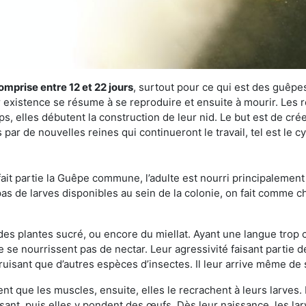
omprise entre 12 et 22 jours
, surtout pour ce qui est des guêpes
existence se résume à se reproduire et ensuite à mourir. Les re
s, elles débutent la construction de leur nid. Le but est de crée
par de nouvelles reines qui continueront le travail, tel est le 
t partie la Guêpe commune, l’adulte est nourri principalement g
a pas de larves disponibles au sein de la colonie, on fait comme 
s des plantes sucré, ou encore du miellat. Ayant une langue trop
 se nourrissent pas de nectar. Leur agressivité faisant partie d
truisant que d’autres espèces d’insectes. Il leur arrive même de 
nt que les muscles, ensuite, elles le recrachent à leurs larves. 
sant, puis elles y pondent des œufs. Dès leur naissance, les lar