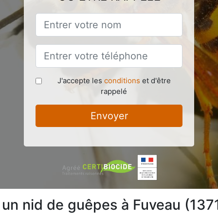
J'accepte les
conditions
et d'être
rappelé
Envoyer
e un nid de guêpes à Fuveau (137