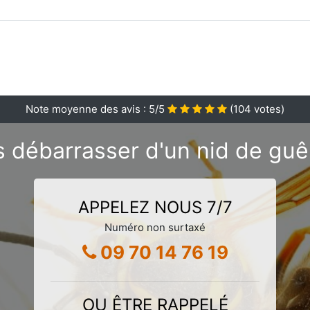
Note moyenne des avis :
5
/5
(
104
votes)
 débarrasser d'un nid de gu
APPELEZ NOUS 7/7
Numéro non surtaxé
09 70 14 76 19
OU ÊTRE RAPPELÉ