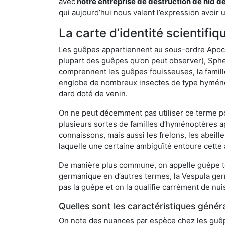
avec
notre entreprise de destruction de nid d
qui aujourd’hui nous valent l’expression avoir 
La carte d’identité scientif
Les guêpes appartiennent au sous-ordre Apocrit
plupart des guêpes qu’on peut observer), Sphec
comprennent les guêpes fouisseuses, la famill
englobe de nombreux insectes de type hyménop
dard doté de venin.
On ne peut décemment pas utiliser ce terme pou
plusieurs sortes de familles d’hyménoptères ap
connaissons, mais aussi les frelons, les abeil
laquelle une certaine ambiguïté entoure cette 
De manière plus commune, on appelle guêpe t
germanique en d’autres termes, la Vespula ge
pas la guêpe et on la qualifie carrément de nui
Quelles sont les caractéristiques génér
On note des nuances par espèce chez les guêpe